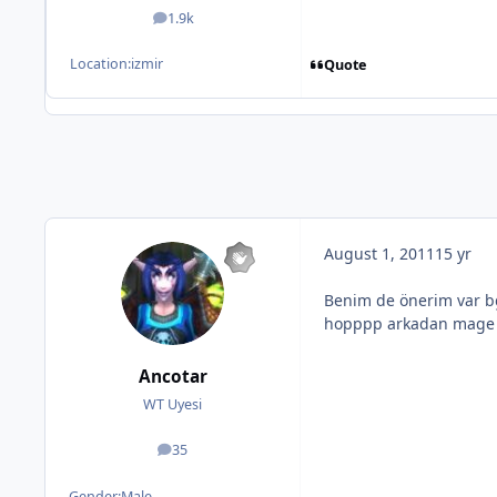
1.9k
posts
Location:
izmir
Quote
August 1, 2011
15 yr
Benim de önerim var bg
hopppp arkadan mage i 
Ancotar
WT Uyesi
35
posts
Gender:
Male