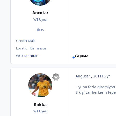
Ancotar
WT Uyesi
35
posts
Gender:
Male
Location:
Darnassus
WC3 :
Ancotar
Quote
August 1, 2011
15 yr
Oyuna fazla giremiyoru
3 kişi var herkesin tep
Rokka
WT Uyesi