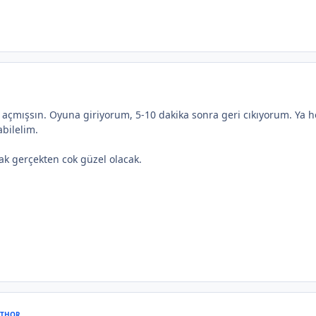
u açmışsın. Oyuna giriyorum, 5-10 dakika sonra geri cıkıyorum. Ya 
abilelim.
k gerçekten cok güzel olacak.
THOR