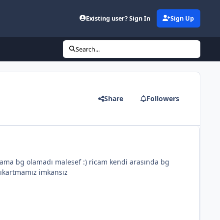
Existing user? Sign In
Sign Up
Search...
Share
Followers
n, ama bg olamadı malesef :) ricam kendi arasında bg
 çıkartmamız imkansız