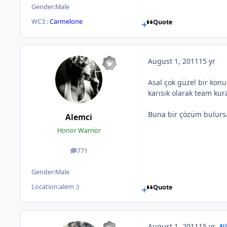
Gender:
Male
WC3 :
Carmelone
Quote
August 1, 2011
15 yr
Asal çok güzel bir kon
karısık olarak team kur
Buna bir çözüm bulursa
Alemci
Honor Warrior
771
posts
Gender:
Male
Location:
alem :)
Quote
August 1, 2011
15 yr
AU