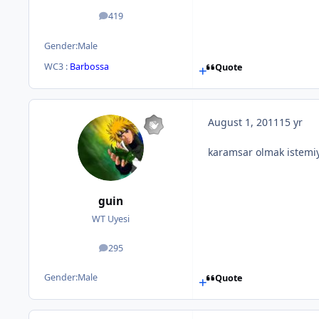
419
posts
Gender:
Male
WC3 :
Barbossa
Quote
August 1, 2011
15 yr
karamsar olmak istemi
guin
WT Uyesi
295
posts
Gender:
Male
Quote