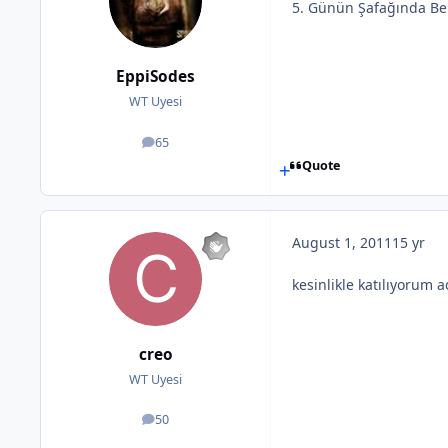
5. Günün Şafağında Be
EppiSodes
WT Uyesi
65
posts
Quote
August 1, 2011
15 yr
kesinlikle katılıyorum 
creo
WT Uyesi
50
posts