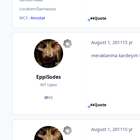
Location:
Darnassus
WC3 :
Ancotar
Quote
August 1, 2011
15 yr
meraklanma kardeşim li
EppiSodes
WT Uyesi
65
posts
Quote
August 1, 2011
15 yr