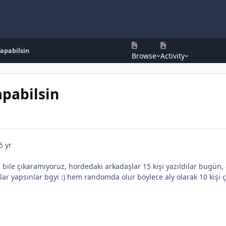
apabilsin
Browse
Activity
pabilsin
5 yr
şi bile çıkaramıyoruz, hordedaki arkadaşlar 15 kişi yazıldılar bugü
nlar yapsınlar bgyi :) hem randomda olur böylece aly olarak 10 kişi