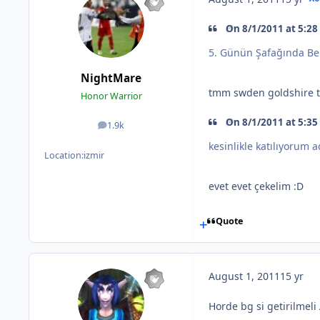
On 8/1/2011 at 5:28
5. Günün Şafağında Be
NightMare
tmm swden goldshire t
Honor Warrior
On 8/1/2011 at 5:35 
1.9k
posts
kesinlikle katılıyorum 
Location:
izmir
evet evet çekelim :D
Quote
August 1, 2011
15 yr
Horde bg si getirilmeli