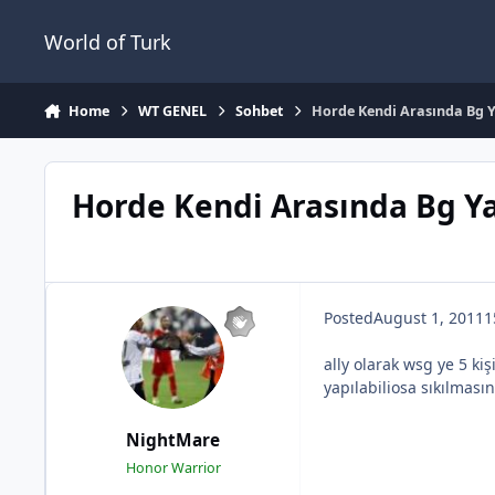
Jump to content
World of Turk
Home
WT GENEL
Sohbet
Horde Kendi Arasında Bg Y
Horde Kendi Arasında Bg Ya
Posted
August 1, 2011
1
ally olarak wsg ye 5 ki
yapılabiliosa sıkılması
NightMare
Honor Warrior