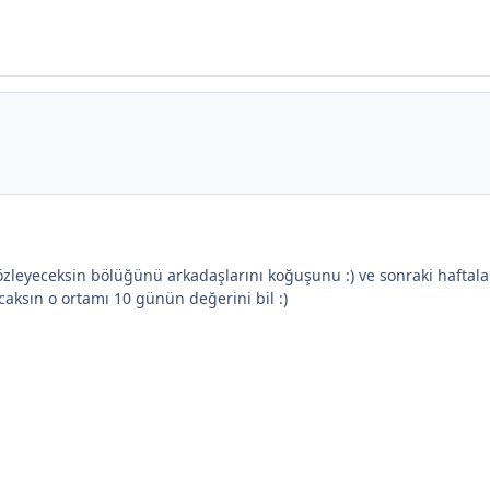
ta özleyeceksin bölüğünü arkadaşlarını koğuşunu :) ve sonraki hafta
caksın o ortamı 10 günün değerini bil :)