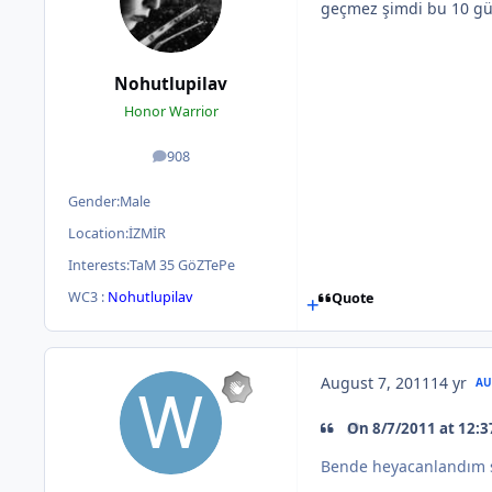
geçmez şimdi bu 10 gü
Nohutlupilav
Honor Warrior
908
posts
Gender:
Male
Location:
İZMİR
Interests:
TaM 35 GöZTePe
WC3 :
Nohutlupilav
Quote
August 7, 2011
14 yr
AU
On 8/7/2011 at 12:3
Bende heyacanlandım şi