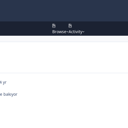
Browse
Activity
4 yr
e bakıyor