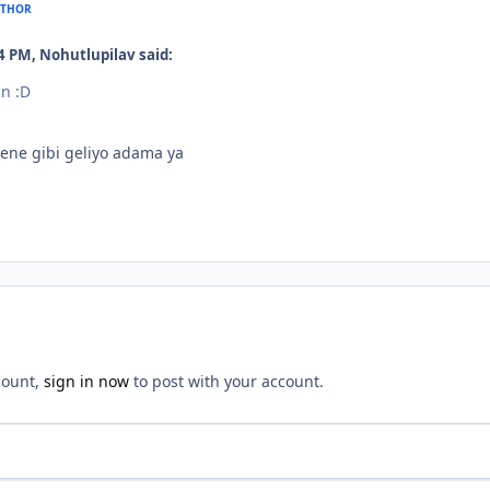
THOR
4 PM, Nohutlupilav said:
n :D
ene gibi geliyo adama ya
count,
sign in now
to post with your account.