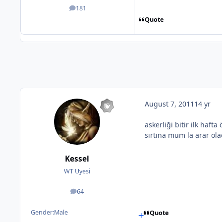
181
posts
Quote
August 7, 2011
14 yr
askerliği bitir ilk haf
sırtına mum la arar ola
Kessel
WT Uyesi
64
posts
Gender:
Male
Quote