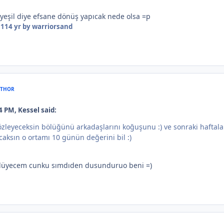
yeşil diye efsane dönüş yapıcak nede olsa =p
11
14 yr
by warriorsand
THOR
4 PM, Kessel said:
ta özleyeceksin bölüğünü arkadaşlarını koğuşunu :) ve sonraki hafta
caksın o ortamı 10 günün değerini bil :)
özlüyecem cunku sımdıden dusunduruo beni =)