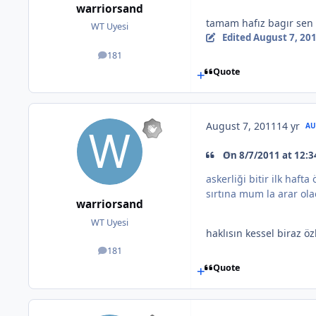
warriorsand
tamam hafız bagır sen 
WT Uyesi
Edited
August 7, 20
181
posts
Quote
August 7, 2011
14 yr
AU
On 8/7/2011 at 12:3
askerliği bitir ilk haf
sırtına mum la arar ola
warriorsand
WT Uyesi
haklısın kessel biraz 
181
posts
Quote