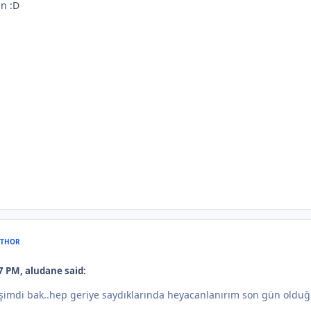
n :D
THOR
7 PM, aludane said:
mdi bak..hep geriye saydıklarında heyacanlanırım son gün olduğu