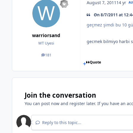
August 7, 2011
14 yr
AU
On 8/7/2011 at 12:4
geçmez şimdi bu 10 gü
warriorsand
gecmek bilmiyo harbi s
WT Uyesi
181
posts
Quote
Join the conversation
You can post now and register later. If you have an ac
Reply to this topic...