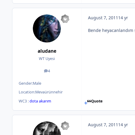
August 7, 2011
14 yr
Bende heyacanlandım şi
aludane
WT Uyesi
4
posts
Gender:
Male
Location:
Mevaürünnehir
WC3 :
dota akarım
Quote
August 7, 2011
14 yr