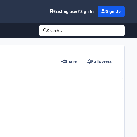
Existing user? Sign In
Sign Up
Search...
Share
Followers