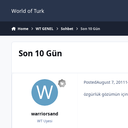
Jump to content
World of Turk
Home
WT GENEL
Sohbet
Son 10 Gün
Son 10 Gün
Posted
August 7, 2011
1
özgürlük gözümün için
warriorsand
WT Uyesi