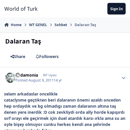
Jump to content
World of Turk
Sign In
Home
WT GENEL
Sohbet
Dalaran Taş
Dalaran Taş
Share
Followers
Eudamonia
WT Uyesi
Posted
August 9, 2011
14 yr
selam arkadaslar oncelikle
cataclysme geçtikten beri dalaranın önemi azaldı onceden
hep ordaydık ve bg olmadıgı zaman dalaranın altına taş
denen yere inerdik :D cok zevkliydi orda ally horde kapışırdı
sırf orayı ele geçirmek için duel atardık karsı ırkla ama su an
oyle bişey olmuyor cunku herkes kendi ana şehrinde