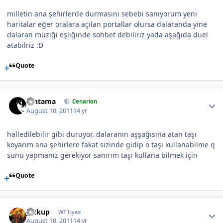
milletin ana şehirlerde durmasını sebebi sanıyorum yeni
haritalar eğer oralara açılan portallar olursa dalaranda yine
dalaran müziği eşliğinde sohbet debiliriz yada aşağıda duel
atabilriz :D
Quote
Gintama
Cenarion
August 10, 2011
14 yr
halledilebilir gibi duruyor. dalaranın aşşağısına atan taşı
koyarım ana şehirlere fakat sizinde gidip o taşı kullanabilme q
sunu yapmanız gerekiyor sanırım taşı kullana bilmek için
Quote
Jackup
WT Uyesi
August 10, 2011
14 yr