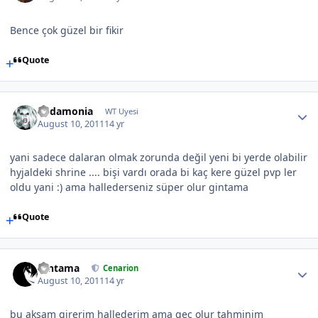
Bence çok güzel bir fikir
Quote
Eudamonia
WT Uyesi
August 10, 2011
14 yr
yani sadece dalaran olmak zorunda değil yeni bi yerde olabilir
hyjaldeki shrine .... bişi vardı orada bi kaç kere güzel pvp ler
oldu yani :) ama hallederseniz süper olur gintama
Quote
Gintama
Cenarion
August 10, 2011
14 yr
bu akşam girerim hallederim ama gec olur tahminim