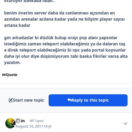
oturuyor bankada falan..
benim önerim server daha da canlanması açısından en
azından arenalar acılana kadar yada ne biliyim player sayısı
artana kadar
gm arkadaslar bi düzlük bulup orayı pvp alanı yapsınlar
istediğimiz zaman teleport olabileceğimiz ya da dalaran taş
a direk teleport olabileceğimiz bi npc yada portal koysunlar
daha iyi olur diye düşünüyorum tabi baska fikirler varsa alta
yazalım.
Quote
Start new topic
Reply to this topic
guin
WT Uyesi
August 10, 2011
14 yr