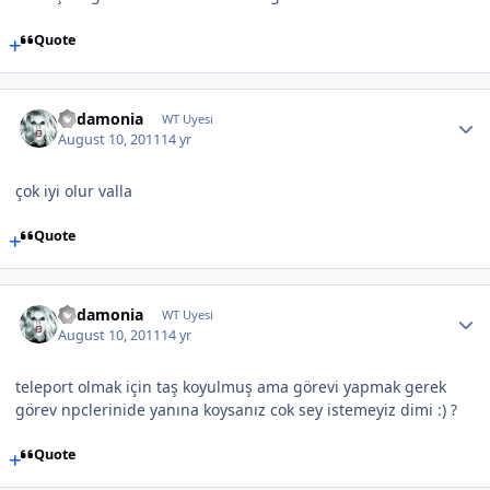
Quote
Eudamonia
WT Uyesi
August 10, 2011
14 yr
çok iyi olur valla
Quote
Eudamonia
WT Uyesi
August 10, 2011
14 yr
teleport olmak için taş koyulmuş ama görevi yapmak gerek
görev npclerinide yanına koysanız cok sey istemeyiz dimi :) ?
Quote