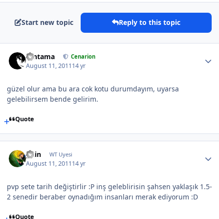
Start new topic
Reply to this topic
Gintama
Cenarion
August 11, 2011
14 yr
güzel olur ama bu ara cok kotu durumdayım, uyarsa
gelebilirsem bende gelirim.
Quote
guin
WT Uyesi
August 11, 2011
14 yr
pvp sete tarih değiştirlir :P inş geleblirisin şahsen yaklaşık 1.5-
2 senedir beraber oynadığım insanları merak ediyorum :D
Quote