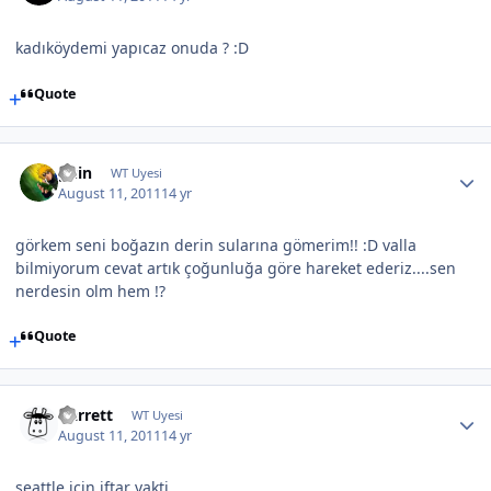
kadıköydemi yapıcaz onuda ? :D
Quote
guin
WT Uyesi
August 11, 2011
14 yr
görkem seni boğazın derin sularına gömerim!! :D valla
bilmiyorum cevat artık çoğunluğa göre hareket ederiz....sen
nerdesin olm hem !?
Quote
Garrett
WT Uyesi
August 11, 2011
14 yr
seattle için iftar vakti...