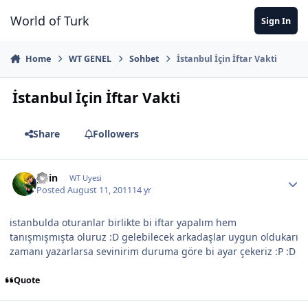
Jump to content
World of Turk
Sign In
Home
WT GENEL
Sohbet
İstanbul İçin İftar Vakti
İstanbul İçin İftar Vakti
Share
Followers
guin
WT Uyesi
Posted
August 11, 2011
14 yr
istanbulda oturanlar birlikte bi iftar yapalım hem
tanışmışmışta oluruz :D gelebilecek arkadaşlar uygun oldukarı
zamanı yazarlarsa sevinirim duruma göre bi ayar çekeriz :P :D
Quote