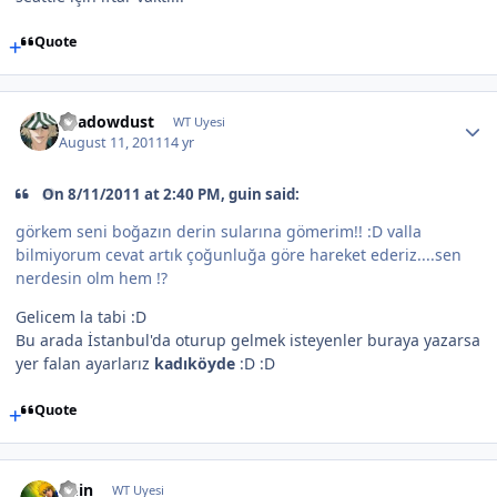
Quote
Shadowdust
WT Uyesi
August 11, 2011
14 yr
On 8/11/2011 at 2:40 PM, guin said:
görkem seni boğazın derin sularına gömerim!! :D valla
bilmiyorum cevat artık çoğunluğa göre hareket ederiz....sen
nerdesin olm hem !?
Gelicem la tabi :D
Bu arada İstanbul'da oturup gelmek isteyenler buraya yazarsa
yer falan ayarlarız
kadıköyde
:D :D
Quote
guin
WT Uyesi