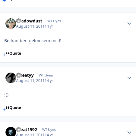
Shadowdust
WT Uyesi
August 11, 2011
14 yr
Berkan ben gelmesem mi :P
Quote
Tweetyy
WT Uyesi
August 11, 2011
14 yr
:D
Quote
cevat1992
WT Uyesi
August 11, 2011
14 yr