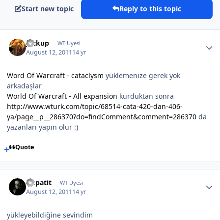
Start new topic
Reply to this topic
Jackup
WT Uyesi
August 12, 2011
14 yr
Word Of Warcraft - cataclysm
yüklemenize gerek yok
arkadaşlar
World Of Warcraft - All expansion
kurduktan sonra
http://www.wturk.com/topic/68514-cata-420-dan-406-
ya/page__p__286370?do=findComment&comment=286370
da
yazanları yapın olur :)
Quote
Hepatit
WT Uyesi
August 12, 2011
14 yr
yükleyebildiğine sevindim