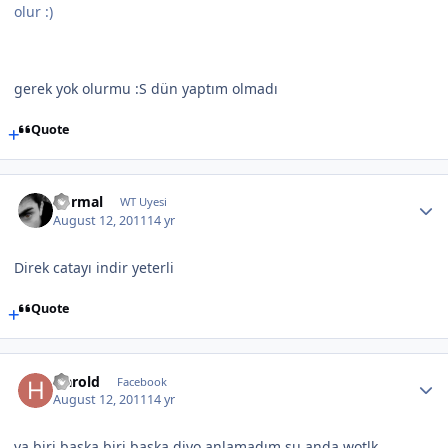
olur :)
gerek yok olurmu :S dün yaptım olmadı
Quote
normal
WT Uyesi
August 12, 2011
14 yr
Direk catayı indir yeterli
Quote
Harold
Facebook
August 12, 2011
14 yr
ya biri başka biri başka diyo anlamadım şu anda wotlk