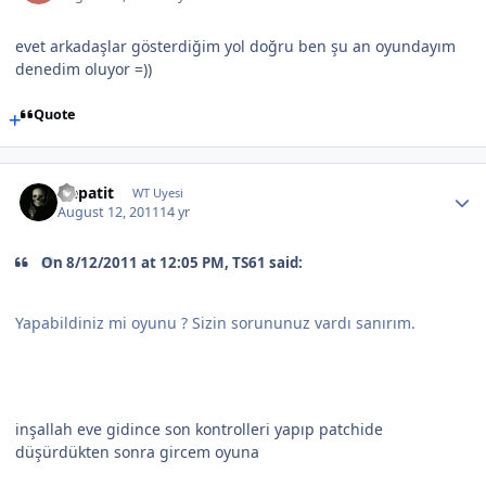
evet arkadaşlar gösterdiğim yol doğru ben şu an oyundayım
denedim oluyor =))
Quote
Hepatit
WT Uyesi
August 12, 2011
14 yr
On 8/12/2011 at 12:05 PM, TS61 said:
Yapabildiniz mi oyunu ? Sizin sorununuz vardı sanırım.
inşallah eve gidince son kontrolleri yapıp patchide
düşürdükten sonra gircem oyuna