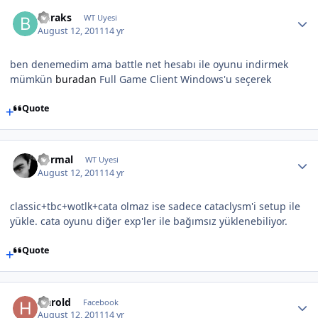
buraks
WT Uyesi
August 12, 2011
14 yr
ben denemedim ama battle net hesabı ile oyunu indirmek
mümkün
buradan
Full Game Client Windows'u seçerek
Quote
normal
WT Uyesi
August 12, 2011
14 yr
classic+tbc+wotlk+cata olmaz ise sadece cataclysm'i setup ile
yükle. cata oyunu diğer exp'ler ile bağımsız yüklenebiliyor.
Quote
Harold
Facebook
August 12, 2011
14 yr