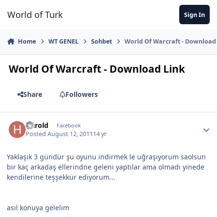
Jump to content
World of Turk
Sign In
Home
WT GENEL
Sohbet
World Of Warcraft - Download
World Of Warcraft - Download Link
Share
Followers
Harold
Facebook
Posted
August 12, 2011
14 yr
Yaklaşık 3 gündür şu oyunu indirmek le uğraşıyorum saolsun
bir kaç arkadaş ellerindne geleni yaptılar ama olmadı yinede
kendilerine teşşekkür ediyorum...
asıl konuya gelelim