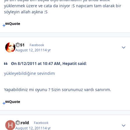
yüklenmek üzere ve cata da iniyor :S napıcam tam olarak bir
söyleyin allah aşkna :S
Quote
TS61
Facebook
August 12, 2011
14 yr
On 8/12/2011 at 10:47 AM, Hepatit said:
yükleyebildiğine sevindim
Yapabildiniz mi oyunu ? Sizin sorununuz vardı sanırım.
Quote
Harold
Facebook
August 12, 2011
14 yr