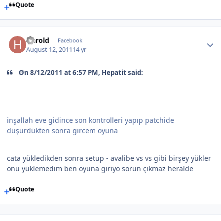
Quote
Harold
Facebook
August 12, 2011
14 yr
On 8/12/2011 at 6:57 PM, Hepatit said:
inşallah eve gidince son kontrolleri yapıp patchide
düşürdükten sonra gircem oyuna
cata yükledikden sonra setup - avalibe vs vs gibi birşey yükler
onu yüklemedim ben oyuna giriyo sorun çıkmaz heralde
Quote