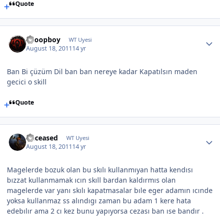
Quote
Snoopboy
WT Uyesi
August 18, 2011
14 yr
Ban Bi çüzüm Dil ban ban nereye kadar Kapatılsın maden
gecici o skill
Quote
Deceased
WT Uyesi
August 18, 2011
14 yr
Magelerde bozuk olan bu skılı kullanmıyan hatta kendısı
bızzat kullanmamak ıcın skıll bardan kaldırmıs olan
magelerde var yanı skılı kapatmasalar bıle eger adamın ıcınde
yoksa kullanmaz ss alındıgı zaman bu adam 1 kere hata
edebılır ama 2 cı kez bunu yapıyorsa cezası ban ıse bandır .