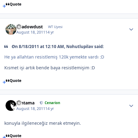
Quote
Shadowdust
WT Uyesi
August 18, 2011
14 yr
On 8/18/2011 at 12:10 AM, Nohutlupilav said:
He ya allahtan resistlemiş 120k yemekte vardı :D
Kısmet işi artık bende baya resistlemişim :D
Quote
Gintama
Cenarion
August 18, 2011
14 yr
konuyla ilgileneceğiz merak etmeyin.
Quote