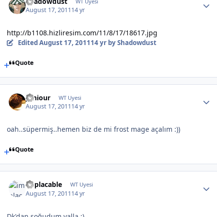
Shadowdust
WT Uyesi
August 17, 2011
14 yr
http://b1108.hizliresim.com/11/8/17/18617.jpg
Edited
August 17, 2011
14 yr
by Shadowdust
Quote
Juniour
WT Uyesi
August 17, 2011
14 yr
oah..süpermiş..hemen biz de mi frost mage açalım :))
Quote
implacable
WT Uyesi
August 17, 2011
14 yr
Dk'dan soğudum valla :)