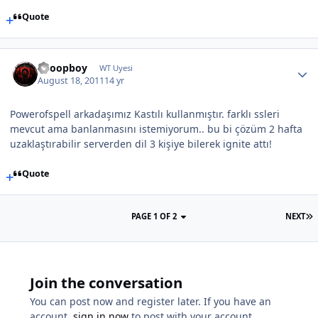
Quote
Snoopboy
WT Uyesi
August 18, 2011
14 yr
Powerofspell arkadaşımız Kastılı kullanmıştır. farklı ssleri
mevcut ama banlanmasını istemiyorum.. bu bi çözüm 2 hafta
uzaklaştırabilir serverden dil 3 kişiye bilerek ignite attı!
Quote
PAGE 1 OF 2
NEXT
Join the conversation
You can post now and register later. If you have an
account,
sign in now
to post with your account.