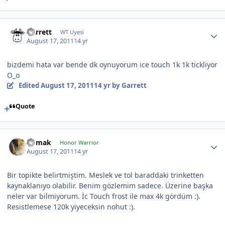
Garrett
WT Uyesi
August 17, 2011
14 yr
bizdemi hata var bende dk oynuyorum ice touch 1k 1k tickliyor
O_o
Edited
August 17, 2011
14 yr
by Garrett
Quote
nomak
Honor Warrior
August 17, 2011
14 yr
Bir topikte belirtmiştim. Meslek ve tol baraddaki trinketten
kaynaklanıyo olabilir. Benim gözlemim sadece. Üzerine başka
neler var bilmiyorum. İc Touch frost ile max 4k gördüm :).
Resistlemese 120k yiyeceksin nohut :).