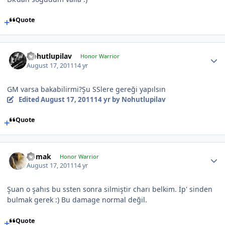
Quote
Nohutlupilav
Honor Warrior
August 17, 2011
14 yr
GM varsa bakabilirmi?Şu SSlere gereği yapılsın
Edited
August 17, 2011
14 yr
by Nohutlupilav
Quote
nomak
Honor Warrior
August 17, 2011
14 yr
Şuan o şahıs bu ssten sonra silmiştir charı belkim. İp' sinden
bulmak gerek :) Bu damage normal değil.
Quote