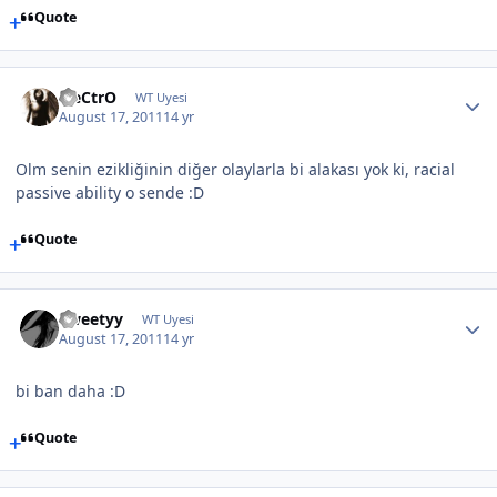
Quote
EleCtrO
WT Uyesi
August 17, 2011
14 yr
Olm senin ezikliğinin diğer olaylarla bi alakası yok ki, racial
passive ability o sende :D
Quote
Tweetyy
WT Uyesi
August 17, 2011
14 yr
bi ban daha :D
Quote