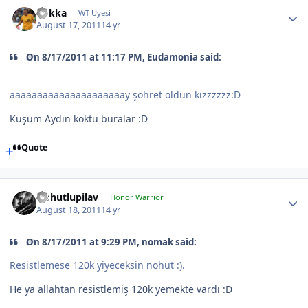
Rokka
WT Uyesi
August 17, 2011
14 yr
On 8/17/2011 at 11:17 PM, Eudamonia said:
aaaaaaaaaaaaaaaaaaaaay şöhret oldun kızzzzzz:D
Kuşum Aydın koktu buralar :D
Quote
Nohutlupilav
Honor Warrior
August 18, 2011
14 yr
On 8/17/2011 at 9:29 PM, nomak said:
Resistlemese 120k yiyeceksin nohut :).
He ya allahtan resistlemiş 120k yemekte vardı :D