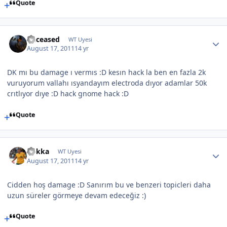
Quote
Deceased
WT Uyesi
August 17, 2011
14 yr
DK mı bu damage ı vermıs :D kesın hack la ben en fazla 2k
vuruyorum vallahı ısyandayım electroda dıyor adamlar 50k
crıtlıyor dıye :D hack gnome hack :D
Quote
Rokka
WT Uyesi
August 17, 2011
14 yr
Cidden hoş damage :D Sanırım bu ve benzeri topicleri daha
uzun süreler görmeye devam edeceğiz :)
Quote