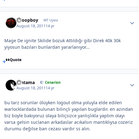
Snoopboy
WT Uyesi
August 18, 2011
14 yr
Mage De ignite Skilide bozuk Attıldığı gibi Direk 40k 30k
yiyosun bazıları bunlardan yararlanıyor...
Quote
Gintama
Cenarion
August 18, 2011
14 yr
bu tarz sorunlar ölüyken logout olma yoluyla elde edilen
warlocklardada bulunan bilinçli yapılan buglardır. en azından
biz boyle bakıyoruz olaya biliçsizce yanlışlıkla yaptım olayı
varsa gelsin suclanan arkadaslar acıkalsın mantıklıysa cozeriz
durumu değilse ban cezası vardır ss alın.