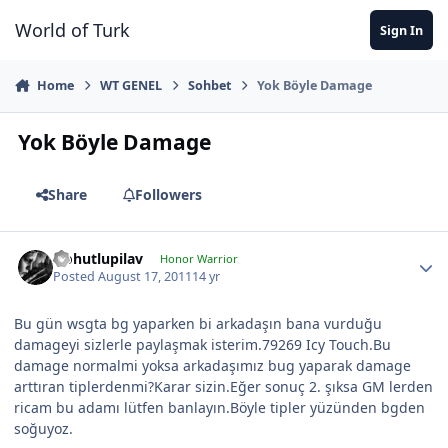
Jump to content
World of Turk
Sign In
Home
WT GENEL
Sohbet
Yok Böyle Damage
Yok Böyle Damage
Share
Followers
Nohutlupilav
Honor Warrior
Posted
August 17, 2011
14 yr
Bu gün wsgta bg yaparken bi arkadaşın bana vurduğu
damageyi sizlerle paylaşmak isterim.79269 Icy Touch.Bu
damage normalmi yoksa arkadaşımız bug yaparak damage
arttıran tiplerdenmi?Karar sizin.Eğer sonuç 2. şıksa GM lerden
ricam bu adamı lütfen banlayın.Böyle tipler yüzünden bgden
soğuyoz.