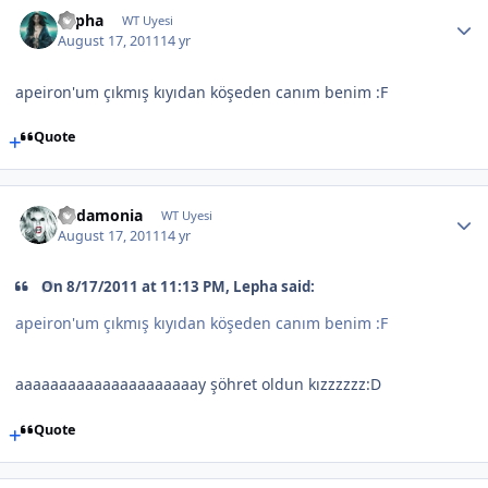
Lepha
WT Uyesi
August 17, 2011
14 yr
apeiron'um çıkmış kıyıdan köşeden canım benim :F
Quote
Eudamonia
WT Uyesi
August 17, 2011
14 yr
On 8/17/2011 at 11:13 PM, Lepha said:
apeiron'um çıkmış kıyıdan köşeden canım benim :F
aaaaaaaaaaaaaaaaaaaaay şöhret oldun kızzzzzz:D
Quote