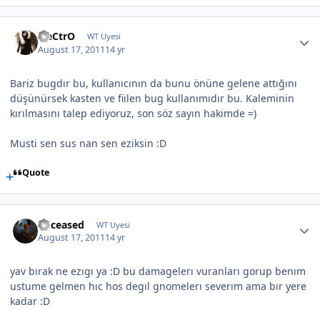
EleCtrO
WT Uyesi
August 17, 2011
14 yr
Bariz bugdır bu, kullanıcının da bunu önüne gelene attığını
düşünürsek kasten ve fiilen bug kullanımıdır bu. Kaleminin
kırılmasını talep ediyoruz, son söz sayın hakimde =)
Musti sen sus nan sen eziksin :D
Quote
Deceased
WT Uyesi
August 17, 2011
14 yr
yav bırak ne ezıgı ya :D bu damagelerı vuranları gorup benım
ustume gelmen hıc hos degıl gnomelerı severım ama bır yere
kadar :D