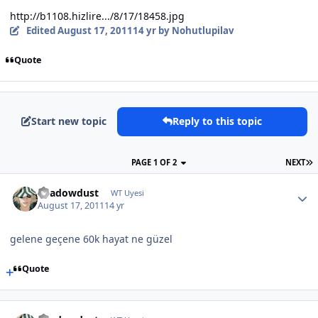
http://b1108.hizlire.../8/17/18458.jpg
Edited
August 17, 2011
14 yr
by Nohutlupilav
Quote
Start new topic
Reply to this topic
PAGE 1 OF 2
NEXT
Shadowdust
WT Uyesi
August 17, 2011
14 yr
gelene geçene 60k hayat ne güzel
Quote