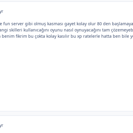
yr
 fun server gibi olmuş kasması gayet kolay olur 80 den başlamay
angi skilleri kullanıcağını oyunu nasıl oynuyacağını tam çözemeyeb
benim fikrim bu çokta kolay kasılır bu xp ratelerle hatta ben bile
yr