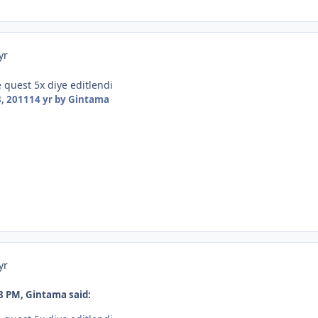
yr
quest 5x diye editlendi
, 2011
14 yr
by Gintama
yr
8 PM, Gintama said: