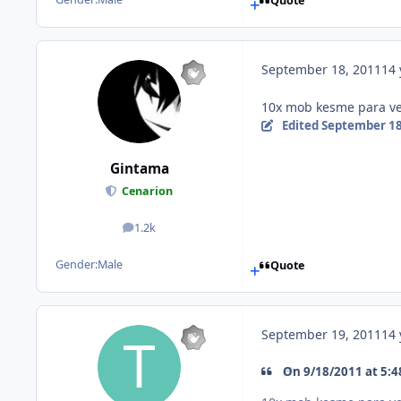
Quote
September 18, 2011
14 
10x mob kesme para ve 
Edited
September 18
Gintama
Cenarion
1.2k
posts
Gender:
Male
Quote
September 19, 2011
14 
On 9/18/2011 at 5:4