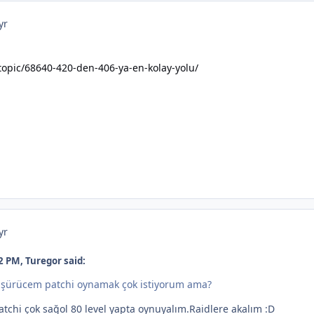
yr
opic/68640-420-den-406-ya-en-kolay-yolu/
yr
2 PM, Turegor said:
düşürücem patchi oynamak çok istiyorum ama?
atchi çok sağol 80 level yapta oynuyalım.Raidlere akalım :D