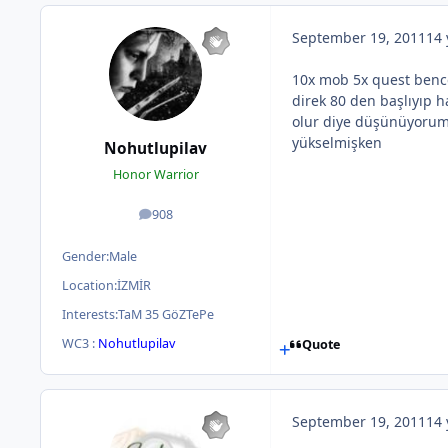
September 19, 2011
14 
10x mob 5x quest bence
direk 80 den başlıyıp h
olur diye düşünüyorum 
yükselmişken
Nohutlupilav
Honor Warrior
908
posts
Gender:
Male
Location:
İZMİR
Interests:
TaM 35 GöZTePe
WC3 :
Nohutlupilav
Quote
September 19, 2011
14 