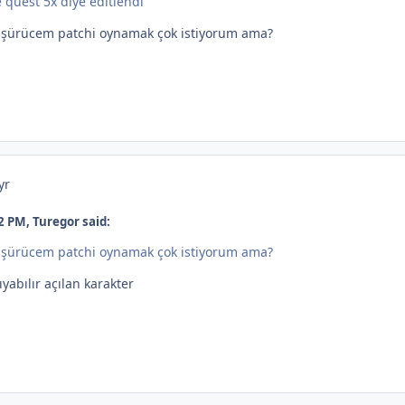
quest 5x diye editlendi
düşürücem patchi oynamak çok istiyorum ama?
yr
2 PM, Turegor said:
düşürücem patchi oynamak çok istiyorum ama?
yabılır açılan karakter