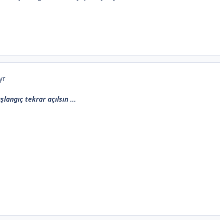
yr
langıç tekrar açılsın ...