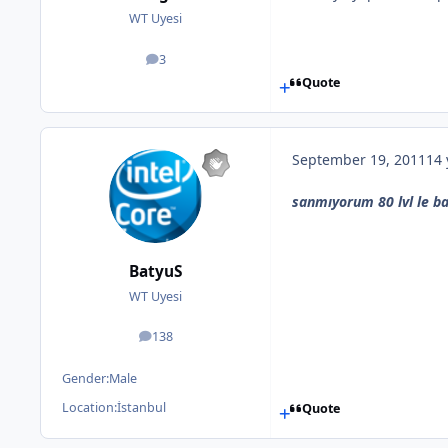
WT Uyesi
3
posts
Quote
September 19, 2011
14 
sanmıyorum 80 lvl le baş
BatyuS
WT Uyesi
138
posts
Gender:
Male
Location:
İstanbul
Quote