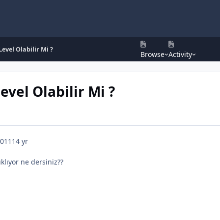
Level Olabilir Mi ?
Browse
Activity
evel Olabilir Mi ?
2011
14 yr
klıyor ne dersiniz??