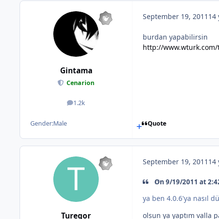
September 19, 2011
14 
burdan yapabilirsin
http://www.wturk.com/t
Gintama
Cenarion
1.2k
posts
Gender:
Male
Quote
September 19, 2011
14 
On 9/19/2011 at 2:4
ya ben 4.0.6'ya nasıl 
Turegor
olsun ya yaptım valla p