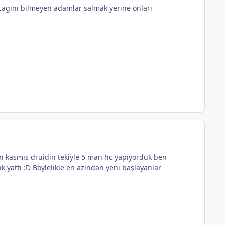
acagını bılmeyen adamlar salmak yerıne onları
n kasmıs druidin tekiyle 5 man hc yapıyorduk ben
 yattı :D Böylelikle en azından yeni başlayanlar