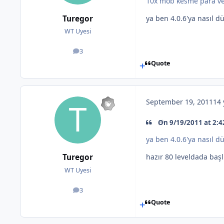
10x mob kesme para ve 
Turegor
ya ben 4.0.6'ya nasıl 
WT Uyesi
3
posts
Quote
September 19, 2011
14 
On 9/19/2011 at 2:4
ya ben 4.0.6'ya nasıl 
Turegor
hazır 80 leveldada başlı
WT Uyesi
3
posts
Quote