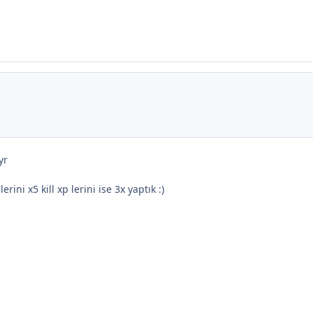
yr
ini x5 kill xp lerini ise 3x yaptık :)