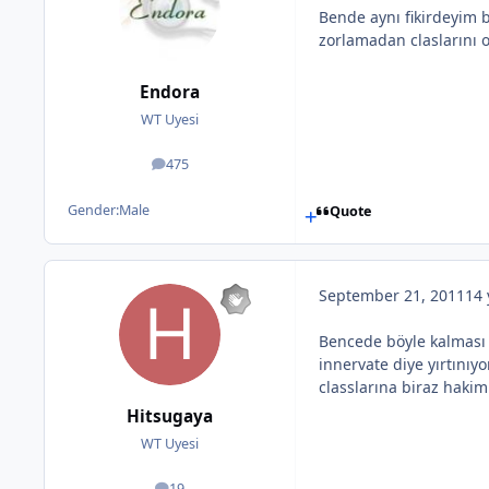
Bende aynı fikirdeyim 
zorlamadan claslarını o
Endora
WT Uyesi
475
posts
Gender:
Male
Quote
September 21, 2011
14 
Bencede böyle kalması 
innervate diye yırtını
classlarına biraz hakim 
Hitsugaya
WT Uyesi
19