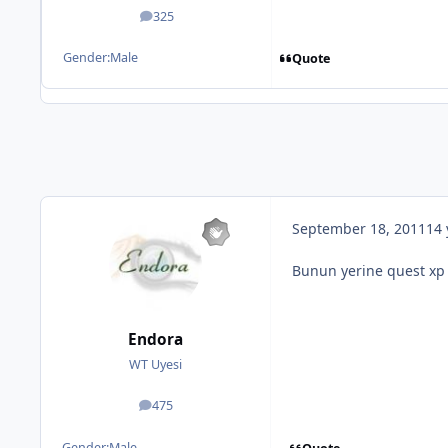
325
posts
Gender:
Male
Quote
September 18, 2011
14 
Bunun yerine quest xp ler
Endora
WT Uyesi
475
posts
Gender:
Male