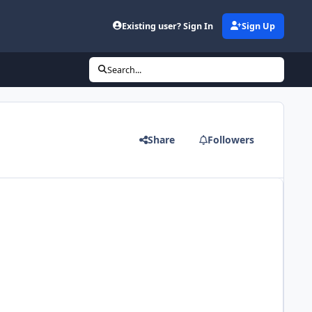
Existing user? Sign In
Sign Up
Search...
Share
Followers