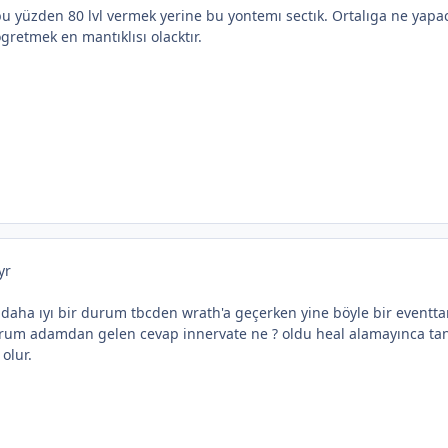
bu yüzden 80 lvl vermek yerine bu yontemı sectık. Ortalıga ne yap
gretmek en mantıklısı olacktır.
yr
daha ıyı bir durum tbcden wrath'a geçerken yine böyle bir eventta
yorum adamdan gelen cevap innervate ne ? oldu heal alamayınca tank
olur.