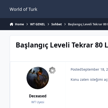
Jump to content
World of Turk
Home
WT GENEL
Sohbet
Başlangıç Leveli Tekrar 80 
Başlangıç Leveli Tekrar 80 L
Posted
September 18, 
Konu zaten isteğimi açı
Deceased
WT Uyesi