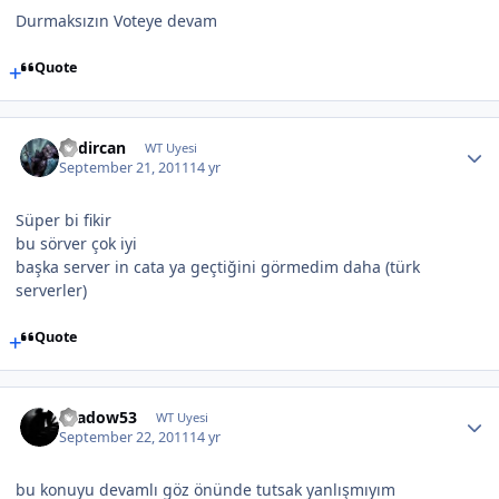
Durmaksızın Voteye devam
Quote
bedircan
WT Uyesi
September 21, 2011
14 yr
Süper bi fikir
bu sörver çok iyi
başka server in cata ya geçtiğini görmedim daha (türk
serverler)
Quote
shadow53
WT Uyesi
September 22, 2011
14 yr
bu konuyu devamlı göz önünde tutsak yanlışmıyım