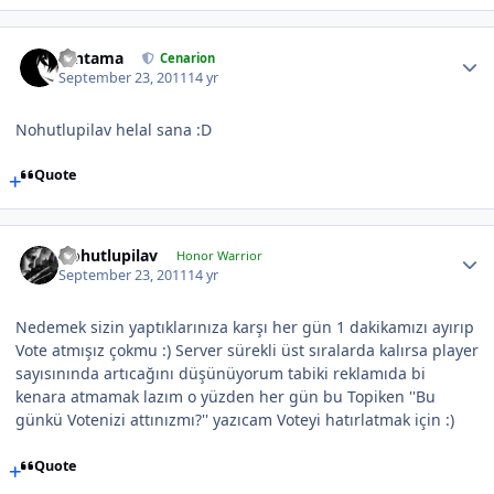
Gintama
Cenarion
September 23, 2011
14 yr
Nohutlupilav helal sana :D
Quote
Nohutlupilav
Honor Warrior
September 23, 2011
14 yr
Nedemek sizin yaptıklarınıza karşı her gün 1 dakikamızı ayırıp
Vote atmışız çokmu :) Server sürekli üst sıralarda kalırsa player
sayısınında artıcağını düşünüyorum tabiki reklamıda bi
kenara atmamak lazım o yüzden her gün bu Topiken ''Bu
günkü Votenizi attınızmı?'' yazıcam Voteyi hatırlatmak için :)
Quote