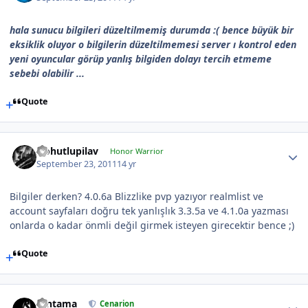
hala sunucu bilgileri düzeltilmemiş durumda :( bence büyük bir
eksiklik oluyor o bilgilerin düzeltilmemesi server ı kontrol eden
yeni oyuncular görüp yanlış bilgiden dolayı tercih etmeme
sebebi olabilir ...
Quote
Nohutlupilav
Honor Warrior
September 23, 2011
14 yr
Bilgiler derken? 4.0.6a Blizzlike pvp yazıyor realmlist ve
account sayfaları doğru tek yanlışlık 3.3.5a ve 4.1.0a yazması
onlarda o kadar önmli değil girmek isteyen girecektir bence ;)
Quote
Gintama
Cenarion