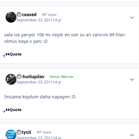
Deceased
WT Uyesi
September 23, 2011
14 yr
vala ıse yarıyor 106 mı neydı en son su an sanırım 89 fılan
olmus baya ıı yanı :D
Quote
Nohutlupilav
Honor Warrior
September 23, 2011
14 yr
İmzama koydum daha napayım :D
Quote
BatyuS
WT Uyesi
September 23, 2011
14 yr