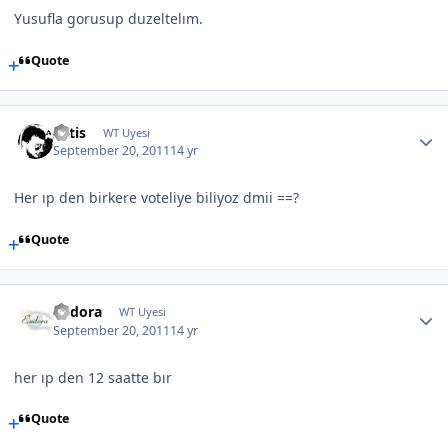
Yusufla gorusup duzeltelım.
Quote
Artis
WT Uyesi
September 20, 2011
14 yr
Her ıp den birkere voteliye biliyoz dmii ==?
Quote
Endora
WT Uyesi
September 20, 2011
14 yr
her ıp den 12 saatte bır
Quote