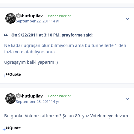
Nohutlupilav
Honor Warrior
September 22, 2011
14 yr
On 9/22/2011 at 3:10 PM, prayforme said:
Ne kadar uğraşan olur bilmiyorum ama bu tunnellerle 1 den
fazla vote atabiliyorsunuz.
Uğraşayım belki yaparım :)
Quote
Nohutlupilav
Honor Warrior
September 23, 2011
14 yr
Bu günkü Votenizi attınızmı? Şu an 89. yuz Votelemeye devam.
Quote