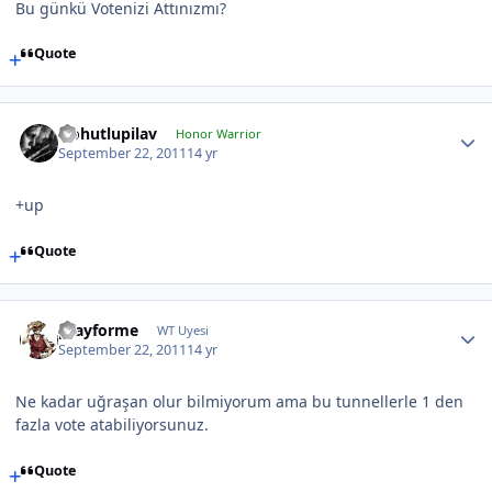
Bu günkü Votenizi Attınızmı?
Quote
Nohutlupilav
Honor Warrior
September 22, 2011
14 yr
+up
Quote
prayforme
WT Uyesi
September 22, 2011
14 yr
Ne kadar uğraşan olur bilmiyorum ama bu tunnellerle 1 den
fazla vote atabiliyorsunuz.
Quote