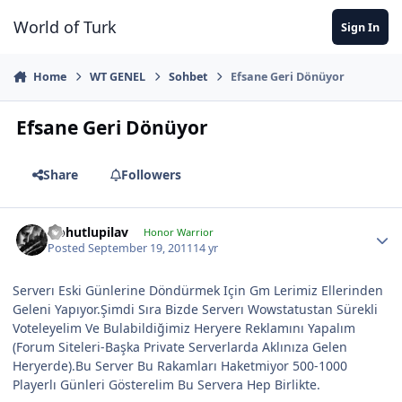
Jump to content
World of Turk
Sign In
Home
WT GENEL
Sohbet
Efsane Geri Dönüyor
Efsane Geri Dönüyor
Share
Followers
Nohutlupilav
Honor Warrior
Posted
September 19, 2011
14 yr
Serverı Eski Günlerine Döndürmek Için Gm Lerimiz Ellerinden
Geleni Yapıyor.Şimdi Sıra Bizde Serverı Wowstatustan Sürekli
Voteleyelim Ve Bulabildiğimiz Heryere Reklamını Yapalım
(Forum Siteleri-Başka Private Serverlarda Aklınıza Gelen
Heryerde).Bu Server Bu Rakamları Haketmiyor 500-1000
Playerlı Günleri Gösterelim Bu Servera Hep Birlikte.