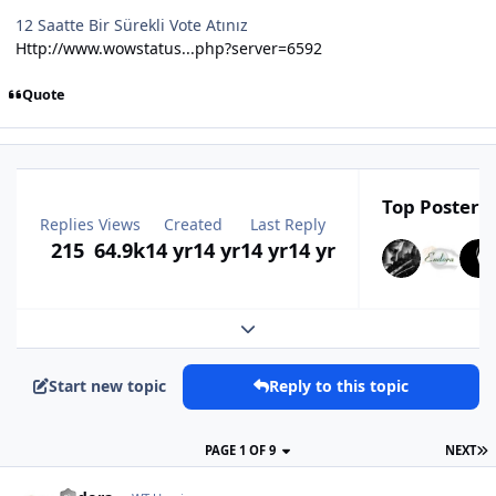
12 Saatte Bir Sürekli Vote Atınız
Http://www.wowstatus...php?server=6592
Quote
Top Posters 
Replies
Views
Created
Last Reply
215
64.9k
14 yr
14 yr
14 yr
14 yr
Expand topic overview
Start new topic
Reply to this topic
PAGE 1 OF 9
NEXT