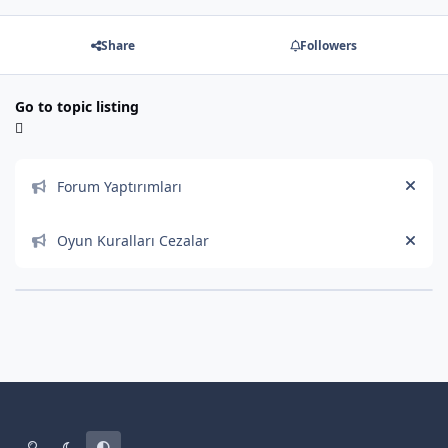
Share
Followers
Go to topic listing
Announcements
Forum Yaptırımları
Hide
Oyun Kuralları Cezalar
Hide
Light Mode
Dark Mode
System Preference