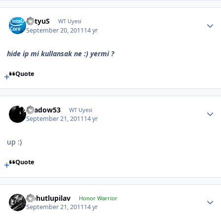
BatyuS
WT Uyesi
September 20, 2011
14 yr
hide ip mi kullansak ne :) yermi ?
Quote
shadow53
WT Uyesi
September 21, 2011
14 yr
up :)
Quote
Nohutlupilav
Honor Warrior
September 21, 2011
14 yr