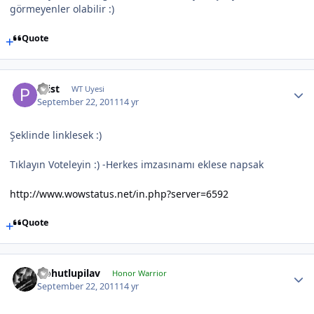
görmeyenler olabilir :)
Quote
Prist
WT Uyesi
September 22, 2011
14 yr
Şeklinde linklesek :)
Tıklayın Voteleyin :) -Herkes imzasınamı eklese napsak
http://www.wowstatus.net/in.php?server=6592
Quote
Nohutlupilav
Honor Warrior
September 22, 2011
14 yr