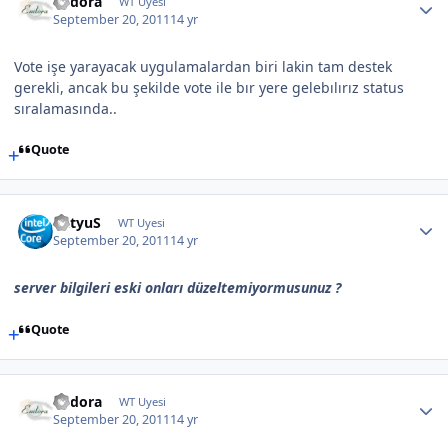
Endora
WT Uyesi
September 20, 2011
14 yr
Vote işe yarayacak uygulamalardan biri lakin tam destek
gerekli, ancak bu şekilde vote ile bır yere gelebılırız status
sıralamasında..
Quote
BatyuS
WT Uyesi
September 20, 2011
14 yr
server bilgileri eski onları düzeltemiyormusunuz ?
Quote
Endora
WT Uyesi
September 20, 2011
14 yr