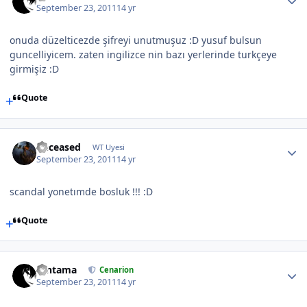
September 23, 2011
14 yr
onuda düzelticezde şifreyi unutmuşuz :D yusuf bulsun
guncelliyicem. zaten ingilizce nin bazı yerlerinde turkçeye
girmişiz :D
Quote
Deceased
WT Uyesi
September 23, 2011
14 yr
scandal yonetımde bosluk !!! :D
Quote
Gintama
Cenarion
September 23, 2011
14 yr