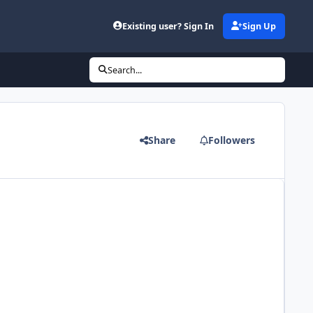
Existing user? Sign In
Sign Up
Search...
Share
Followers