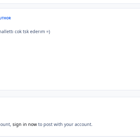
UTHOR
llettı cok tsk ederım =)
count,
sign in now
to post with your account.