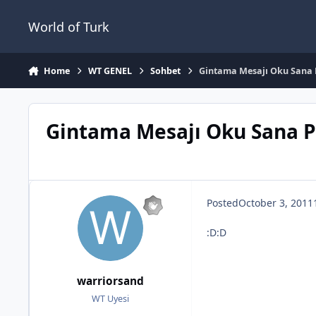
Jump to content
World of Turk
Home
WT GENEL
Sohbet
Gintama Mesajı Oku Sana 
Gintama Mesajı Oku Sana P
Posted
October 3, 2011
:D:D
warriorsand
WT Uyesi