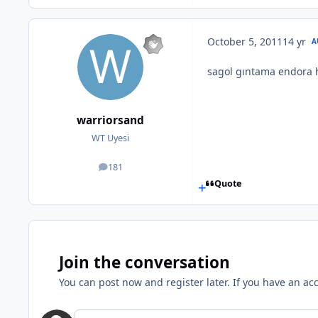
October 5, 2011
14 yr
A
sagol gıntama endora ha
warriorsand
WT Uyesi
181
posts
Quote
Join the conversation
You can post now and register later. If you have an ac