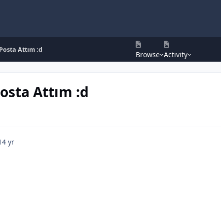
Posta Attım :d
Browse
Activity
osta Attım :d
14 yr