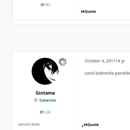
181
posts
Quote
October 4, 2011
14 yr
sand baktımda panelde 
Gintama
Cenarion
1.2k
posts
Gender:
Male
Quote