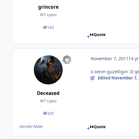
grincore
WT Uyesi
143
posts
Quote
November 7, 2011
14 yr
o senın guzellıgın :D 
Edited
November 7,
Deceased
WT Uyesi
325
posts
Gender:
Male
Quote