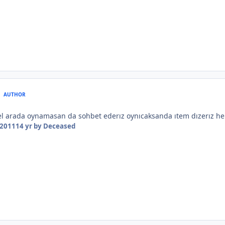
AUTHOR
gel arada oynamasan da sohbet ederız oynıcaksanda ıtem dızerız he
 2011
14 yr
by Deceased