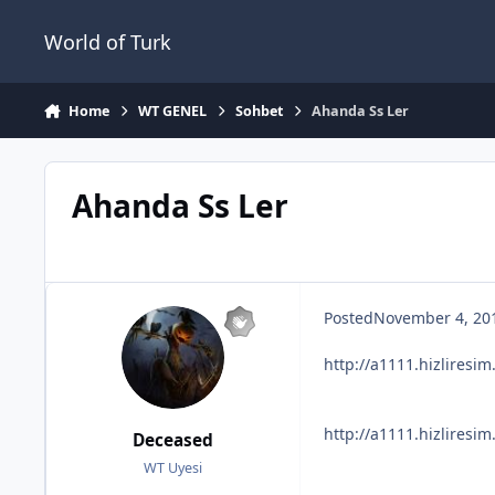
Jump to content
World of Turk
Home
WT GENEL
Sohbet
Ahanda Ss Ler
Ahanda Ss Ler
Posted
November 4, 20
http://a1111.hizliresim
http://a1111.hizliresim
Deceased
WT Uyesi