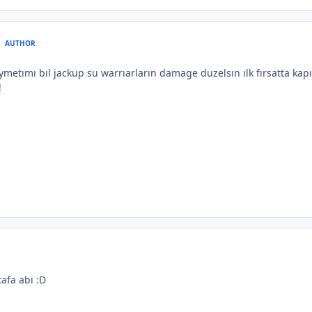
AUTHOR
ymetımı bıl jackup su warrıarların damage duzelsın ılk fırsatta ka
!
afa abi :D