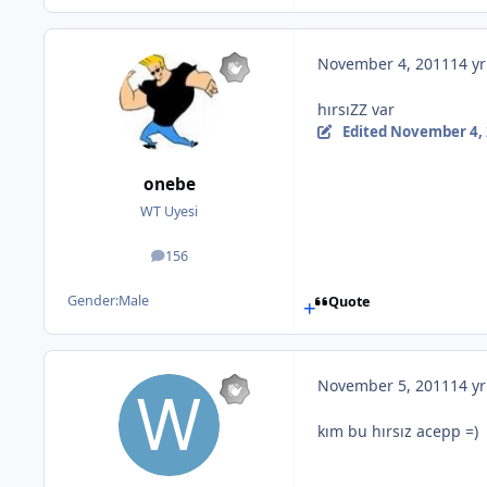
November 4, 2011
14 yr
hırsıZZ var
Edited
November 4,
onebe
WT Uyesi
156
posts
Gender:
Male
Quote
November 5, 2011
14 yr
kım bu hırsız acepp =)