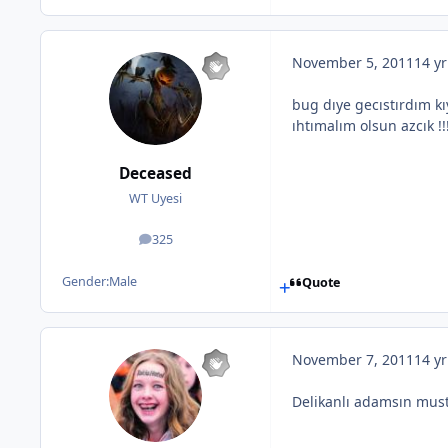
November 5, 2011
14 yr
bug dıye gecıstırdım kı
ıhtımalım olsun azcık !!
Deceased
WT Uyesi
325
posts
Gender:
Male
Quote
November 7, 2011
14 yr
Delikanlı adamsın must