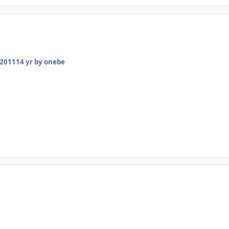
 2011
14 yr
by onebe