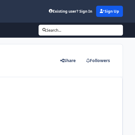
Existing user? Sign In
Sign Up
Search...
Share
Followers