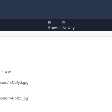
Browse
Activity
11
14 yr
.com/r/4/bfyd.jpg
.com/r/4/bfzc.jpg