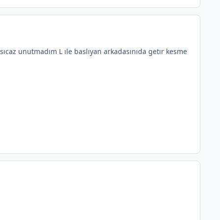
pısıcaz unutmadım L ıle baslıyan arkadasınıda getır kesme