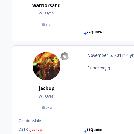
warriorsand
WT Uyesi
181
posts
Quote
November 5, 2011
14 yr
Süpermiş :)
Jackup
WT Uyesi
249
posts
Gender:
Male
D2TR :
Jackup
Quote