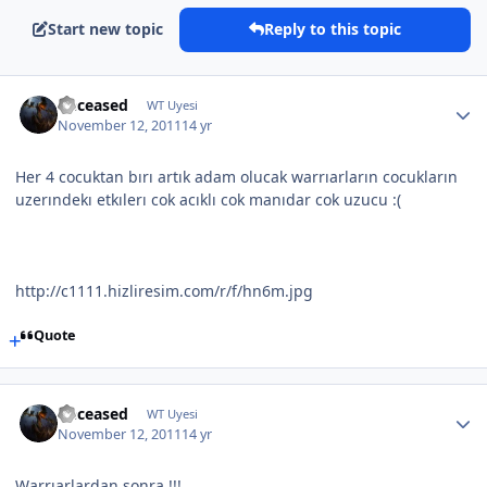
Start new topic
Reply to this topic
Deceased
WT Uyesi
November 12, 2011
14 yr
Her 4 cocuktan bırı artık adam olucak warrıarların cocukların
uzerındekı etkılerı cok acıklı cok manıdar cok uzucu :(
http://c1111.hizliresim.com/r/f/hn6m.jpg
Quote
Deceased
WT Uyesi
November 12, 2011
14 yr
Warrıarlardan sonra !!!