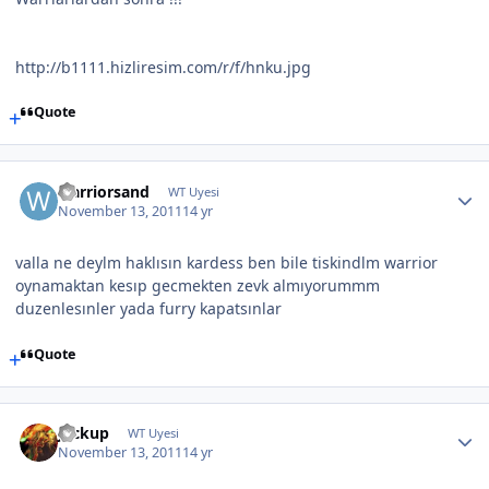
http://b1111.hizliresim.com/r/f/hnku.jpg
Quote
warriorsand
WT Uyesi
November 13, 2011
14 yr
valla ne deylm haklısın kardess ben bile tiskindlm warrior
oynamaktan kesıp gecmekten zevk almıyorummm
duzenlesınler yada furry kapatsınlar
Quote
Jackup
WT Uyesi
November 13, 2011
14 yr