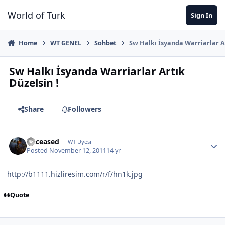
Jump to content
World of Turk
Sign In
Home
WT GENEL
Sohbet
Sw Halkı İsyanda Warriarlar Ar
Sw Halkı İsyanda Warriarlar Artık
Düzelsin !
Share
Followers
Deceased
WT Uyesi
Posted
November 12, 2011
14 yr
http://b1111.hizliresim.com/r/f/hn1k.jpg
Quote