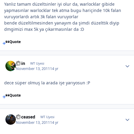
Yanlız tamam düzeltsinler iyi olur da, warlocklar gibide
yapmasınlar warlocklar tek atma bugu hariçinde 10k falan
vuruyorlardı artık 3k falan vuruyorlar
bende düzeltilmesinden yanayım da şimdi düzelttik diyip
dmgimizi max 5k ya çıkarmasınlar da :D
Quote
guin
WT Uyesi
November 13, 2011
14 yr
dece süper olmuş la arada işe yarıyosun :P
Quote
Deceased
WT Uyesi
November 13, 2011
14 yr