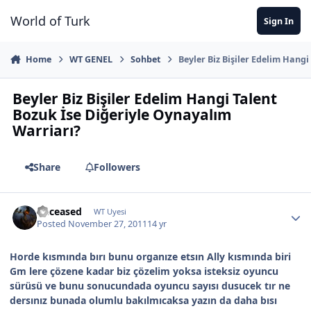
Jump to content
World of Turk
Sign In
Home
WT GENEL
Sohbet
Beyler Biz Bişiler Edelim Hang
Beyler Biz Bişiler Edelim Hangi Talent
Bozuk İse Diğeriyle Oynayalım
Warriarı?
Share
Followers
Deceased
WT Uyesi
Posted
November 27, 2011
14 yr
Horde kısmında bırı bunu organıze etsın Ally kısmında biri
Gm lere çözene kadar biz çözelim yoksa isteksiz oyuncu
sürüsü ve bunu sonucundada oyuncu sayısı dusucek tır ne
dersınız bunada olumlu bakılmıcaksa yazın da daha bısı