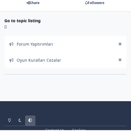
Share
Followers
Go to topic listing
Announcements
Forum Yaptırımları
Hide
Oyun Kuralları Cezalar
Hide
Light Mode
Dark Mode
System Preference
Contact Us
Cookies