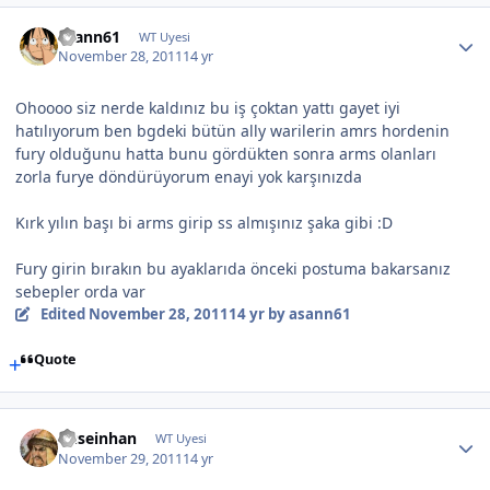
asann61
WT Uyesi
November 28, 2011
14 yr
Ohoooo siz nerde kaldınız bu iş çoktan yattı gayet iyi
hatılıyorum ben bgdeki bütün ally warilerin amrs hordenin
fury olduğunu hatta bunu gördükten sonra arms olanları
zorla furye döndürüyorum enayi yok karşınızda
Kırk yılın başı bi arms girip ss almışınız şaka gibi :D
Fury girin bırakın bu ayaklarıda önceki postuma bakarsanız
sebepler orda var
Edited
November 28, 2011
14 yr
by asann61
Quote
huseinhan
WT Uyesi
November 29, 2011
14 yr