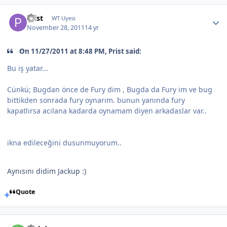
Prist
WT Uyesi
November 28, 2011
14 yr
On 11/27/2011 at 8:48 PM, Prist said:
Bu iş yatar...
Cünkü; Bugdan önce de Fury dim , Bugda da Fury im ve bug
bittikden sonrada fury oynarım. bunun yanında fury
kapatlırsa acılana kadarda oynamam diyen arkadaslar var..
ikna edileceğini dusunmuyorum..
Aynısını didim Jackup :)
Quote