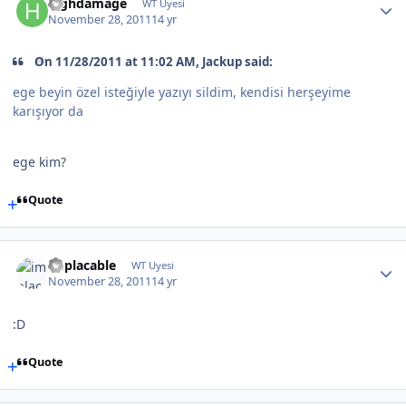
highdamage
WT Uyesi
November 28, 2011
14 yr
On 11/28/2011 at 11:02 AM, Jackup said:
ege beyin özel isteğiyle yazıyı sildim, kendisi herşeyime
karışıyor da
ege kim?
Quote
implacable
WT Uyesi
November 28, 2011
14 yr
:D
Quote