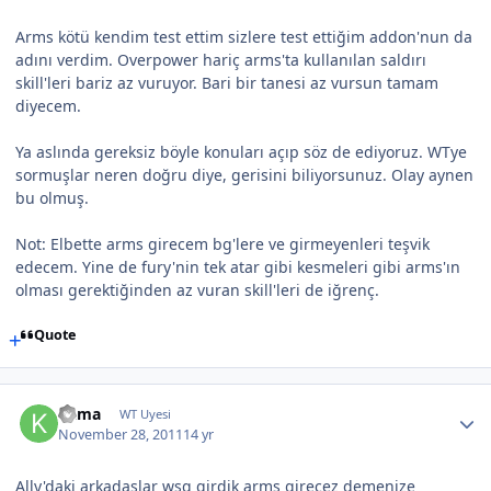
Arms kötü kendim test ettim sizlere test ettiğim addon'nun da
adını verdim. Overpower hariç arms'ta kullanılan saldırı
skill'leri bariz az vuruyor. Bari bir tanesi az vursun tamam
diyecem.
Ya aslında gereksiz böyle konuları açıp söz de ediyoruz. WTye
sormuşlar neren doğru diye, gerisini biliyorsunuz. Olay aynen
bu olmuş.
Not: Elbette arms girecem bg'lere ve girmeyenleri teşvik
edecem. Yine de fury'nin tek atar gibi kesmeleri gibi arms'ın
olması gerektiğinden az vuran skill'leri de iğrenç.
Quote
Kama
WT Uyesi
November 28, 2011
14 yr
Ally'daki arkadaşlar wsg girdik arms girecez demenize