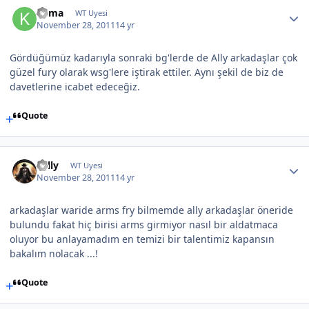
Kama
WT Uyesi
November 28, 2011
14 yr
Gördüğümüz kadarıyla sonraki bg'lerde de Ally arkadaşlar çok
güzel fury olarak wsg'lere iştirak ettiler. Aynı şekil de biz de
davetlerine icabet edeceğiz.
Quote
sully
WT Uyesi
November 28, 2011
14 yr
arkadaşlar waride arms fry bilmemde ally arkadaşlar öneride
bulundu fakat hiç birisi arms girmiyor nasıl bir aldatmaca
oluyor bu anlayamadım en temizi bir talentimiz kapansın
bakalım nolacak ...!
Quote