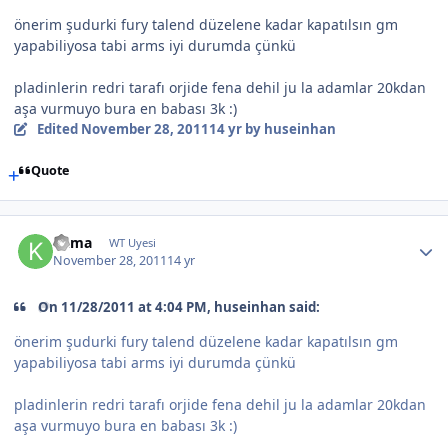
önerim şudurki fury talend düzelene kadar kapatılsın gm
yapabiliyosa tabi arms iyi durumda çünkü
pladinlerin redri tarafı orjide fena dehil ju la adamlar 20kdan
aşa vurmuyo bura en babası 3k :)
Edited
November 28, 2011
14 yr
by huseinhan
Quote
Kama
WT Uyesi
November 28, 2011
14 yr
On 11/28/2011 at 4:04 PM, huseinhan said:
önerim şudurki fury talend düzelene kadar kapatılsın gm
yapabiliyosa tabi arms iyi durumda çünkü
pladinlerin redri tarafı orjide fena dehil ju la adamlar 20kdan
aşa vurmuyo bura en babası 3k :)