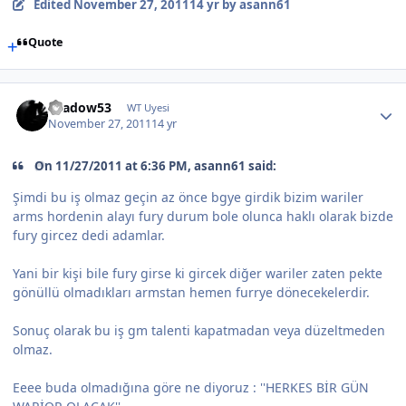
Edited
November 27, 2011
14 yr
by asann61
Quote
shadow53
WT Uyesi
November 27, 2011
14 yr
On 11/27/2011 at 6:36 PM, asann61 said:
Şimdi bu iş olmaz geçin az önce bgye girdik bizim wariler
arms hordenin alayı fury durum bole olunca haklı olarak bizde
fury gircez dedi adamlar.
Yani bir kişi bile fury girse ki gircek diğer wariler zaten pekte
gönüllü olmadıkları armstan hemen furrye dönecekelerdir.
Sonuç olarak bu iş gm talenti kapatmadan veya düzeltmeden
olmaz.
Eeee buda olmadığına göre ne diyoruz : ''HERKES BİR GÜN