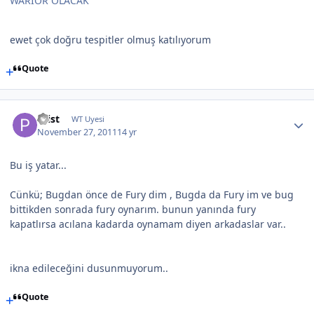
WARİOR OLACAK''
ewet çok doğru tespitler olmuş katılıyorum
Quote
Prist
WT Uyesi
November 27, 2011
14 yr
Bu iş yatar...
Cünkü; Bugdan önce de Fury dim , Bugda da Fury im ve bug
bittikden sonrada fury oynarım. bunun yanında fury
kapatlırsa acılana kadarda oynamam diyen arkadaslar var..
ikna edileceğini dusunmuyorum..
Quote