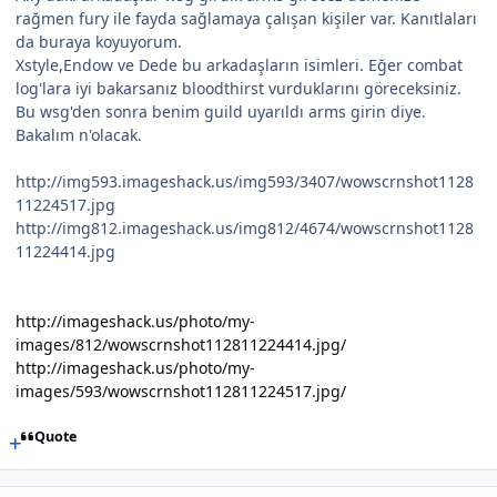
rağmen fury ile fayda sağlamaya çalışan kişiler var. Kanıtlaları
da buraya koyuyorum.
Xstyle,Endow ve Dede bu arkadaşların isimleri. Eğer combat
log'lara iyi bakarsanız bloodthirst vurduklarını göreceksiniz.
Bu wsg'den sonra benim guild uyarıldı arms girin diye.
Bakalım n'olacak.
http://img593.imageshack.us/img593/3407/wowscrnshot1128
11224517.jpg
http://img812.imageshack.us/img812/4674/wowscrnshot1128
11224414.jpg
http://imageshack.us/photo/my-
images/812/wowscrnshot112811224414.jpg/
http://imageshack.us/photo/my-
images/593/wowscrnshot112811224517.jpg/
Quote