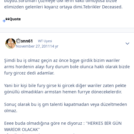
buydu.Sorunları çözmeye GM lerin vakti olmuyosa bizde
elimizden gelenleri koyarız ortaya dimi.Tebrikler Deceased.
Quote
asann61
WT Uyesi
November 27, 2011
14 yr
Şimdi bu iş olmaz geçin az önce bgye girdik bizim wariler
arms hordenin alayı fury durum bole olunca haklı olarak bizde
fury gircez dedi adamlar.
Yani bir kişi bile fury girse ki gircek diğer wariler zaten pekte
gönüllü olmadıkları armstan hemen furrye dönecekelerdir.
Sonuç olarak bu iş gm talenti kapatmadan veya düzeltmeden
olmaz.
Eeee buda olmadığına göre ne diyoruz : ''HERKES BİR GÜN
WARİOR OLACAK''