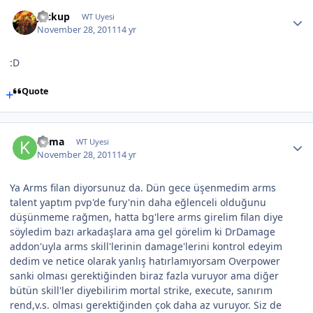
Jackup
WT Uyesi
November 28, 2011
14 yr
:D
Quote
Kama
WT Uyesi
November 28, 2011
14 yr
Ya Arms filan diyorsunuz da. Dün gece üşenmedim arms
talent yaptım pvp'de fury'nin daha eğlenceli olduğunu
düşünmeme rağmen, hatta bg'lere arms girelim filan diye
söyledim bazı arkadaşlara ama gel görelim ki DrDamage
addon'uyla arms skill'lerinin damage'lerini kontrol edeyim
dedim ve netice olarak yanlış hatırlamıyorsam Overpower
sanki olması gerektiğinden biraz fazla vuruyor ama diğer
bütün skill'ler diyebilirim mortal strike, execute, sanırım
rend,v.s. olması gerektiğinden çok daha az vuruyor. Siz de