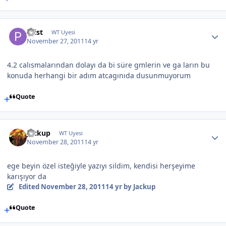
Prist
WT Uyesi
November 27, 2011
14 yr
4.2 calısmalarından dolayı da bi süre gmlerin ve ga ların bu
konuda herhangi bir adım atcagınıda dusunmuyorum
Quote
Jackup
WT Uyesi
November 28, 2011
14 yr
ege beyin özel isteğiyle yazıyı sildim, kendisi herşeyime
karışıyor da
Edited
November 28, 2011
14 yr
by Jackup
Quote