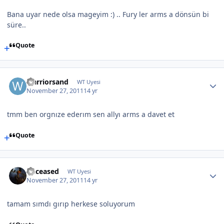
Bana uyar nede olsa mageyim :) .. Fury ler arms a dönsün bi
süre..
Quote
warriorsand
WT Uyesi
November 27, 2011
14 yr
tmm ben orgnıze ederım sen allyı arms a davet et
Quote
Deceased
WT Uyesi
November 27, 2011
14 yr
tamam sımdı gırıp herkese soluyorum