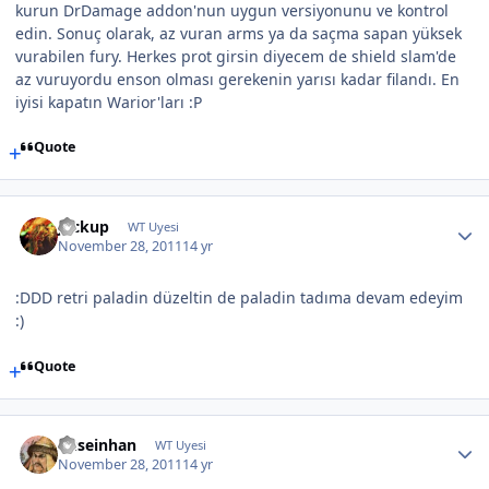
kurun DrDamage addon'nun uygun versiyonunu ve kontrol
edin. Sonuç olarak, az vuran arms ya da saçma sapan yüksek
vurabilen fury. Herkes prot girsin diyecem de shield slam'de
az vuruyordu enson olması gerekenin yarısı kadar filandı. En
iyisi kapatın Warior'ları :P
Quote
Jackup
WT Uyesi
November 28, 2011
14 yr
:DDD retri paladin düzeltin de paladin tadıma devam edeyim
:)
Quote
huseinhan
WT Uyesi
November 28, 2011
14 yr