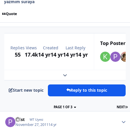
yazmım suraya
Quote
Top Posters 
Replies
Views
Created
Last Reply
55
17.4k
14 yr
14 yr
14 yr
14 yr
Expand topic overview
Start new topic
Reply to this topic
PAGE 1 OF 3
NEXT
Prist
WT Uyesi
November 27, 2011
14 yr