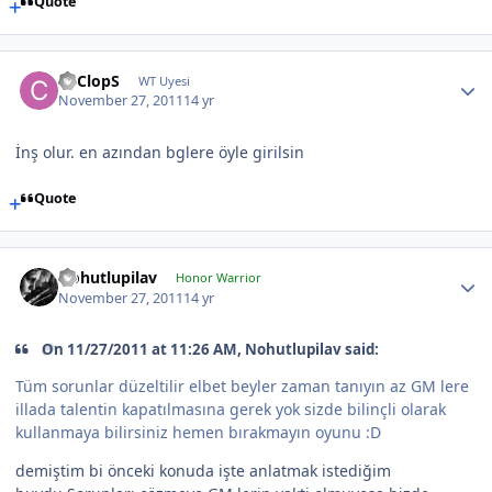
Quote
CyClopS
WT Uyesi
November 27, 2011
14 yr
İnş olur. en azından bglere öyle girilsin
Quote
Nohutlupilav
Honor Warrior
November 27, 2011
14 yr
On 11/27/2011 at 11:26 AM, Nohutlupilav said:
Tüm sorunlar düzeltilir elbet beyler zaman tanıyın az GM lere
illada talentin kapatılmasına gerek yok sizde bilinçli olarak
kullanmaya bilirsiniz hemen bırakmayın oyunu :D
demiştim bi önceki konuda işte anlatmak istediğim