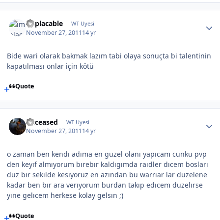
implacable
WT Uyesi
November 27, 2011
14 yr
Bide wari olarak bakmak lazım tabi olaya sonuçta bi talentinin
kapatılması onlar için kötü
Quote
Deceased
WT Uyesi
November 27, 2011
14 yr
o zaman ben kendı adıma en guzel olanı yapıcam cunku pvp
den keyıf almıyorum bırebır kaldıgımda raıdler dıcem bosları
duz bır sekılde kesıyoruz en azından bu warrıar lar duzelene
kadar ben bır ara verıyorum burdan takıp edıcem duzelırse
yıne gelıcem herkese kolay gelsın ;)
Quote