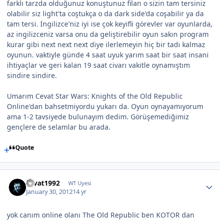
farklı tarzda olduğunuz konuştunuz filan o sizin tam tersiniz
olabilir siz light'ta coştukça o da dark side'da coşabilir ya da
tam tersi. İngilizce'niz iyi ise çok keyifli görevler var oyunlarda,
az ingilizceniz varsa onu da geliştirebilir oyun sakın program
kurar gibi next next next diye ilerlemeyin hiç bir tadı kalmaz
oyunun. vaktiyle günde 4 saat uyuk yarım saat bir saat insani
ihtiyaçlar ve geri kalan 19 saat civarı vakitle oynamıştım
sindire sindire.
Umarım Cevat Star Wars: Knights of the Old Republic
Online'dan bahsetmiyordu yukarı da. Oyun oynayamıyorum
ama 1-2 tavsiyede bulunayım dedim. Görüşemediğimiz
gençlere de selamlar bu arada.
Quote
cevat1992
WT Uyesi
January 30, 2012
14 yr
yok canım online olanı The Old Republic ben KOTOR dan