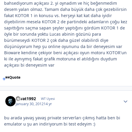
bahsediyorum açıkçası 2. yi oynadım ve hiç beğenmedim
desem yalan olmaz. Tamam daha büyük daha çok gezebilirsin
fakat KOTOR 1 in konusu vs. herşeyi kat kat daha iyidir
diyebilirim mesela KOTOR 2 de partindeki adamların çoğu kez
sapıttığını saçma sapan şeyler yaptığını gördüm KOTOR 1 de
öyle bir sorunda yoktu Lucas abinin gözünü para
bürümeseydi KOTOR 2 çok daha güzel olabilirdi diye
düşünüyorum hep şu online oyununu da bir deneyesim var
Bioware kendine çekiyor beni açıkçası oyun motoru KOTOR'un
ki ile aynıymış fakat grafik motoruna el atıldığını duydum
açıkçası bi deneyesim var
Quote
cevat1992
WT Uyesi
January 30, 2012
14 yr
bu arada yavaş yavaş private serverları çıkmış hatta ben bi
emulator u şu an indiriyorum bi test edeyim :)