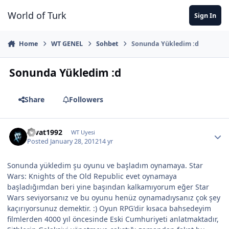
Jump to content
World of Turk
Sign In
Home
WT GENEL
Sohbet
Sonunda Yükledim :d
Sonunda Yükledim :d
Share
Followers
cevat1992
WT Uyesi
Posted
January 28, 2012
14 yr
Sonunda yükledim şu oyunu ve başladım oynamaya. Star
Wars: Knights of the Old Republic evet oynamaya
başladığımdan beri yine başından kalkamıyorum eğer Star
Wars seviyorsanız ve bu oyunu henüz oynamadıysanız çok şey
kaçırıyorsunuz demektir. :) Oyun RPG'dir kısaca bahsedeyim
filmlerden 4000 yıl öncesinde Eski Cumhuriyeti anlatmaktadır,