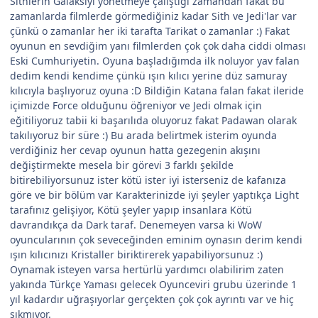
Sithlerin Galaksiyi yönetmeye çalıştığı zamandan fakat bu
zamanlarda filmlerde görmediğiniz kadar Sith ve Jedi'lar var
çünkü o zamanlar her iki tarafta Tarikat o zamanlar :) Fakat
oyunun en sevdiğim yanı filmlerden çok çok daha ciddi olması
Eski Cumhuriyetin. Oyuna başladığımda ilk noluyor yav falan
dedim kendi kendime çünkü ışın kılıcı yerine düz samuray
kılıcıyla başlıyoruz oyuna :D Bildiğin Katana falan fakat ileride
içimizde Force olduğunu öğreniyor ve Jedi olmak için
eğitiliyoruz tabii ki başarılıda oluyoruz fakat Padawan olarak
takılıyoruz bir süre :) Bu arada belirtmek isterim oyunda
verdiğiniz her cevap oyunun hatta gezegenin akışını
değiştirmekte mesela bir görevi 3 farklı şekilde
bitirebiliyorsunuz ister kötü ister iyi isterseniz de kafanıza
göre ve bir bölüm var Karakterinizde iyi şeyler yaptıkça Light
tarafınız gelişiyor, Kötü şeyler yapıp insanlara Kötü
davrandıkça da Dark taraf. Denemeyen varsa ki WoW
oyuncularının çok seveceğinden eminim oynasın derim kendi
ışın kılıcınızı Kristaller biriktirerek yapabiliyorsunuz :)
Oynamak isteyen varsa hertürlü yardımcı olabilirim zaten
yakında Türkçe Yaması gelecek Oyunceviri grubu üzerinde 1
yıl kadardır uğraşıyorlar gerçekten çok çok ayrıntı var ve hiç
sıkmıyor.