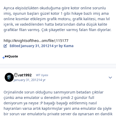
Ayrıca ekşisözlükten okuduğuma göre kotor online sorunlu
imiş, oyunun başları güzel kotor 1 gibi hikaye bazlı imiş ama
online kısımlar etkileşim grafik motoru, grafik kalitesi, max lvl
içerik, ve vadedilenden hatta beta'sından daha düşük kalite
grafiklar filan varmış. Çok şikayetler varmış falan filan diyorlar.
http://knightsoftheo...om/file/;115177
Edited
January 31, 2012
14 yr
by Kama
Quote
cevat1992
WT Uyesi
January 31, 2012
14 yr
Orjinalinde sorun olduğunu sanmıyorum betadan çıktılar
çünkü ama emulator u denedim şimdi 2 gündür full
deniyorum ya neyse :P bayağı bayağı editlenmiş nasıl
hayranları varsa artık kaptırmışlar yani ama emulator da şöyle
bir sorun var emulatorlu private server da oynarsan en dandik