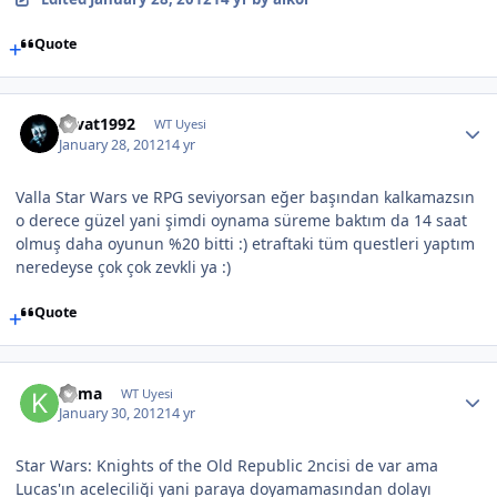
Quote
cevat1992
WT Uyesi
January 28, 2012
14 yr
Valla Star Wars ve RPG seviyorsan eğer başından kalkamazsın
o derece güzel yani şimdi oynama süreme baktım da 14 saat
olmuş daha oyunun %20 bitti :) etraftaki tüm questleri yaptım
neredeyse çok çok zevkli ya :)
Quote
Kama
WT Uyesi
January 30, 2012
14 yr
Star Wars: Knights of the Old Republic 2ncisi de var ama
Lucas'ın aceleciliği yani paraya doyamamasından dolayı