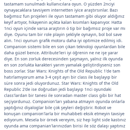
tastamam sunulmadı kullanıcılara oyun. O yüzden 2nciyi
oynayacaklara tavsiyem internetten iyice araştırsınlar. Bazı
bağımsız fun projeleri ile oyun tastamam gibi oluyor aldığınız
keyif artıyor, hikayenin açıkta kalan kısımları kapanıyor. Hatta
1nci oyun içinde varsa araştırın ö tip bir bağımsız proje var mı
diye. Oyunu tam bir role playin şekliyle oynayın, bol bol save
alın. 1nci oyunun grafik motoru daha iyi optimize edilmiş idi.
Companion sistemi bile en son çıkan teknoloji oyunlardan bile
daha güzel bence. Attribute'leri iyi öğrenin ne ne işe yarar
diye. En son zorluk derecesinden şaşmayın, yalnız ilk oyunda
en son zorlukta karakteri yarım yamalak geliştirdiyseniz son
boss zorlar. Star Wars: Knights of the Old Republic 1'de tam
hatırlamıyorum ama 3-4 çeşit ayrı bir class ile başlayıp bir
süre sonra jedi oluyordunuz. Star Wars: Knights of the Old
Republic 2'de ise doğrudan jedi başlayıp 1nci oyundaki
class'lardan bir tanesi ile sonradan master class gibi bir hat
seçiyordunuz. Companion'ları yabana atmayın oyunda onlarla
yaptığınız diyaloglar bile çok şeyleri değiştirir. Robot ve
konuşan companion'larla bir muhabbeti eksik etmeyin tavsiye
ediyorum. Mesela bir örnek vereyim, siz hep light side kastınız
oyunda ama companian'larınızdan birisi ile söz dalaşı yaptınız