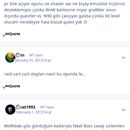
pc bile açıyor oyunu ne shader var ne bişey emulator hiçbirini
desteklemiyor çünkü WoW kalitesine iniyor grafikler onun
dışında questler vs. %90 gibi çalışıyor galiba çünkü 60 level
olucam neredeyse hala bozuk quest yok :D
Quote
guin
WT Uyesi
January 31, 2012
14 yr
raid cart curt olayları nasıl bu oyunda la...
Quote
cevat1992
WT Uyesi
February 1, 2012
14 yr
WoWdaki gibi gördüğüm kadarıyla fakat Boss savaş sistemleri