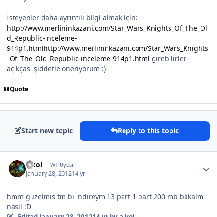
İsteyenler daha ayrıntılı bilgi almak için:
http://www.merlininkazani.com/Star_Wars_Knights_Of_The_Ol
d_Republic-inceleme-
914p1.html
http://www.merlininkazani.com/Star_Wars_Knights
_Of_The_Old_Republic-inceleme-914p1.html
girebilirler
açıkçası şiddetle öneriyorum :)
Quote
Start new topic
Reply to this topic
alkol
WT Uyesi
January 28, 2012
14 yr
hmm güzelmis tm bı ındıreym 13 part 1 part 200 mb bakalm
nasıl :D
Edited
January 28, 2012
14 yr
by alkol