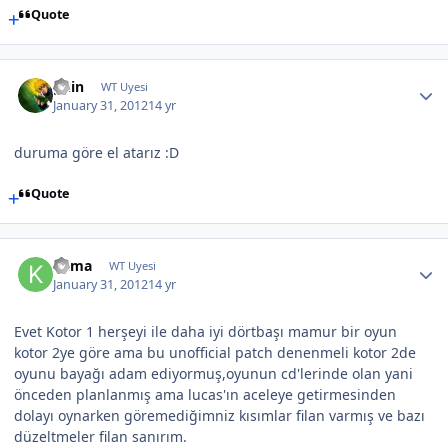
Quote
guin
WT Uyesi
January 31, 2012
14 yr
duruma göre el atarız :D
Quote
Kama
WT Uyesi
January 31, 2012
14 yr
Evet Kotor 1 herşeyi ile daha iyi dörtbaşı mamur bir oyun
kotor 2ye göre ama bu unofficial patch denenmeli kotor 2de
oyunu bayağı adam ediyormuş,oyunun cd'lerinde olan yani
önceden planlanmış ama lucas'ın aceleye getirmesinden
dolayı oynarken göremediğimniz kısımlar filan varmış ve bazı
düzeltmeler filan sanırım.