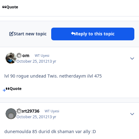
Quote
Start new topic
Reply to this topic
Doom
WT Uyesi
October 25, 2012
13 yr
lvl 90 rogue undead Twis. netherdayım ilvl 475
Quote
mert29736
WT Uyesi
October 25, 2012
13 yr
dunemoulda 85 durid dk shaman var ally :D