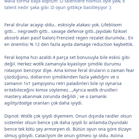
walla sorma baya koptum :D talentlere nolmus öyle yaw, 6
talent nedir şaka gibi :D oyun gittikçe basitleşiyor :)
Feral drular acayip oldu.. eskisiyle alakası yok. Lifebloom
gitti... negrowth gitti.. savage defense gitti..(ayıdaki fiziksel
absorb atan pasif balon) Frenzied regen rezalet durumda.. En
en önemlisi % 12 den fazla ayıda damage reduction kaybettik.
Feral koşma hızı azaldı.4 parça set bonusuyla bile eskisi gibi
değil. Herkez wotlk zamanıyla kıyaslıyor şimdiki durumu
rotasyon benziyor diye. Ama kimse feral druların o zaman fear
çözdüğünü, dotlarının şimdikinden fazla yakdığını ve o
zamanın 1v1 şampiyonu retri paladinleri bile iyi oynarsa
eritebileceğini kimse söylemez...,Ayrıca wotlk druidleri
mastery abanmak zorunda değildi ; ve o zamanki
agility/dodge oranları çok daha iyiydi.
Dipnot: Wotlk çok iyiydi diyemem. Onun dışında raidler olsun
sistemler olsun bence çok daha iyiydi bi anlamda.Oyundaki
bence tek kötü şey armorpen di. Bütün oyun ona göre dizayn
olmuş gibiydi. Cataclysm de onun gitmesi iyi oldu. Aslına