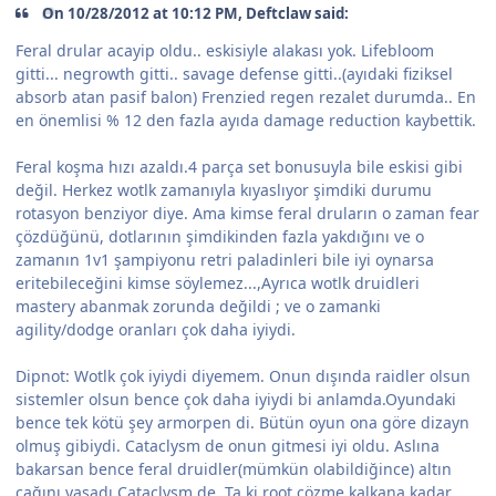
On 10/28/2012 at 10:12 PM, Deftclaw said:
Feral drular acayip oldu.. eskisiyle alakası yok. Lifebloom
gitti... negrowth gitti.. savage defense gitti..(ayıdaki fiziksel
absorb atan pasif balon) Frenzied regen rezalet durumda.. En
en önemlisi % 12 den fazla ayıda damage reduction kaybettik.
Feral koşma hızı azaldı.4 parça set bonusuyla bile eskisi gibi
değil. Herkez wotlk zamanıyla kıyaslıyor şimdiki durumu
rotasyon benziyor diye. Ama kimse feral druların o zaman fear
çözdüğünü, dotlarının şimdikinden fazla yakdığını ve o
zamanın 1v1 şampiyonu retri paladinleri bile iyi oynarsa
eritebileceğini kimse söylemez...,Ayrıca wotlk druidleri
mastery abanmak zorunda değildi ; ve o zamanki
agility/dodge oranları çok daha iyiydi.
Dipnot: Wotlk çok iyiydi diyemem. Onun dışında raidler olsun
sistemler olsun bence çok daha iyiydi bi anlamda.Oyundaki
bence tek kötü şey armorpen di. Bütün oyun ona göre dizayn
olmuş gibiydi. Cataclysm de onun gitmesi iyi oldu. Aslına
bakarsan bence feral druidler(mümkün olabildiğince) altın
çağını yaşadı Cataclysm de. Ta ki root çözme kalkana kadar.