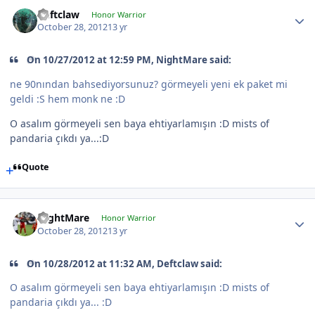
Deftclaw
Honor Warrior
October 28, 2012
13 yr
On 10/27/2012 at 12:59 PM, NightMare said:
ne 90nından bahsediyorsunuz? görmeyeli yeni ek paket mi
geldi :S hem monk ne :D
O asalım görmeyeli sen baya ehtiyarlamışın :D mists of
pandaria çıkdı ya...:D
Quote
NightMare
Honor Warrior
October 28, 2012
13 yr
On 10/28/2012 at 11:32 AM, Deftclaw said:
O asalım görmeyeli sen baya ehtiyarlamışın :D mists of
pandaria çıkdı ya... :D