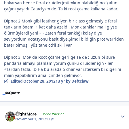
bakarsan bence feral druidler(mümkün olabildiğince) altın
çağını yaşadı Cataclysm de. Ta ki root çözme kalkana kadar.
Dipnot 2:Monk gibi leather giyen bir class gelmesiyle feral
tankların önemi 1 kat daha azaldı. Monk tanklar mail giyse
ölürmüylerdi yani -_- Zaten feral tanklığı kolay diye
seviyordum Rotasyonu basit diye.Şimdi bildiğin prot warriden
beter olmuş.. yüz tane cd'li skill var.
Dipnot 3: MoP da Root çözme geri gelse de ; uzun bi süre
pandaria almayı planlamıyorum çünkü druidler için - ler
+'lardan fazla. :D Ha bu arada 5 char var istersem bi diğerini
main yapabilirim ama içimden gelmiyor.
Edited
October 28, 2012
13 yr
by Deftclaw
Quote
NightMare
Honor Warrior
November 1, 2012
13 yr