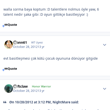
walla sorma baya koptum :D talentlere nolmus öyle yaw, 6
talent nedir şaka gibi :D oyun gittikçe basitleşiyor :)
Quote
asann61
WT Uyesi
October 28, 2012
13 yr
evt basitleşmesi çok kötü çocuk oyununa dönüyor gitgide
Quote
Deftclaw
Honor Warrior
October 28, 2012
13 yr
On 10/28/2012 at 3:12 PM, NightMare said: