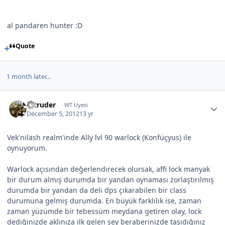
al pandaren hunter :D
Quote
1 month later...
Intruder
WT Uyesi
December 5, 2012
13 yr
Vek'nilash realm'inde Ally lvl 90 warlock (Konfüçyus) ile
oynuyorum.
Warlock açısından değerlendirecek olursak, affi lock manyak
bir durum almış durumda bir yandan oynaması zorlaştırılmış
durumda bir yandan da deli dps çıkarabilen bir class
durumuna gelmiş durumda. En büyük farklılık ise, zaman
zaman yüzümde bir tebessüm meydana getiren olay, lock
dediğinizde aklınıza ilk gelen şey beraberinizde taşıdığınız