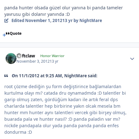
panda hunter olsada güzel olur yanına bi panda tameler
yavrusu gibi dolanır yanında :D
Edited
November 1, 2012
13 yr
by NightMare
Quote
Deftclaw
Honor Warrior
November 3, 2012
13 yr
On 11/1/2012 at 9:25 AM, NightMare said:
root çözme dediğin şu form değiştirince bağlamalardan
kurtulma olayı mı? catada dru oynamadmda :D talentler bi
garip olmuş zaten, gördüğüm kadarı ile artık feral dps
charlarda talentler hep birbirine yakın olcak mesela bm
hunter mm hunter aynı talentleri vercek gibi birşey olmuş,
buarada pala ve hunter nasıl? :D panda paladin var mı?
nickde pandapala olur yada panda panda panda enfes
dondurma :D