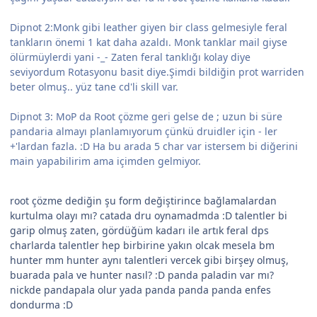
Dipnot 2:Monk gibi leather giyen bir class gelmesiyle feral
tankların önemi 1 kat daha azaldı. Monk tanklar mail giyse
ölürmüylerdi yani -_- Zaten feral tanklığı kolay diye
seviyordum Rotasyonu basit diye.Şimdi bildiğin prot warriden
beter olmuş.. yüz tane cd'li skill var.
Dipnot 3: MoP da Root çözme geri gelse de ; uzun bi süre
pandaria almayı planlamıyorum çünkü druidler için - ler
+'lardan fazla. :D Ha bu arada 5 char var istersem bi diğerini
main yapabilirim ama içimden gelmiyor.
root çözme dediğin şu form değiştirince bağlamalardan
kurtulma olayı mı? catada dru oynamadmda :D talentler bi
garip olmuş zaten, gördüğüm kadarı ile artık feral dps
charlarda talentler hep birbirine yakın olcak mesela bm
hunter mm hunter aynı talentleri vercek gibi birşey olmuş,
buarada pala ve hunter nasıl? :D panda paladin var mı?
nickde pandapala olur yada panda panda panda enfes
dondurma :D