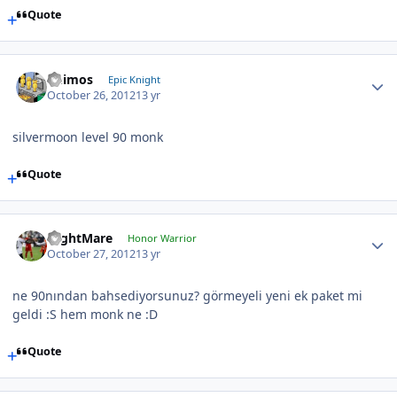
Quote
Deimos
Epic Knight
October 26, 2012
13 yr
silvermoon level 90 monk
Quote
NightMare
Honor Warrior
October 27, 2012
13 yr
ne 90nından bahsediyorsunuz? görmeyeli yeni ek paket mi
geldi :S hem monk ne :D
Quote