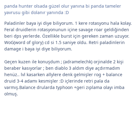
panda hunter olsada güzel olur yanına bi panda tameler
yavrusu gibi dolanır yanında :D
Paladinler baya iyi diye biliyorum. 1 kere rotasyonu hala kolay.
Feral druidlerin rotasyonunun içine savage roar geldiğinden
beri dps yerlerde. Özellikle burst için gereken zaman uzuyor.
WoG(word of glory) cd si 1.5 saniye oldu. Retri paladinlerin
damage i baya iyi diye biliyorum.
Geçen kuzen ile konuşdum ; (adramelechk) orjinalde 2 kişi
beraber kasıyorlar ; ben diablo 3 aldım diye açdırmadım
henüz.. lvl kasarken allylere denk gelmişler rog + balance
druid 3-4 adamı kesmişler :D içlerinde retri pala da
varmış.Balance drularda typhoon +geri zıplama olayı imba
olmuş.