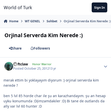
Jump to content
World of Turk
Sign In
Home
WT GENEL
Sohbet
Orjinal Serverda Kim Nerede :)
Orjinal Serverda Kim Nerede :)
Share
Followers
Deftclaw
Honor Warrior
Posted
October 25, 2012
13 yr
merak ettim bi yoklayayım diyorum :) orjinal serverda kim
nerede ?
ben 5 lvl 85 horde char ile şu an karazhandayım. şu an hesap
uyku konumunda :D(imzamdakiler :D) Bi tane de outlands da
ally var lvl 60 hunter :D