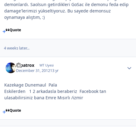
demonlardı. Saolsun getirdikleri GoSac ile demonu feda edip
damage'lerimizi yükseltiyoruz. Bu sayede demonsuz
oynamaya alıştım, :)
Quote
4 weeks later...
Alpatrox
WT Uyesi
December 31, 2012
13 yr
Kazekage Dunemaul Pala
Eskilerden 1 2 arkadasla beraberiz Facebook tan
ulasabilirsiniz bana Emre Mısırlı /izmir
Quote