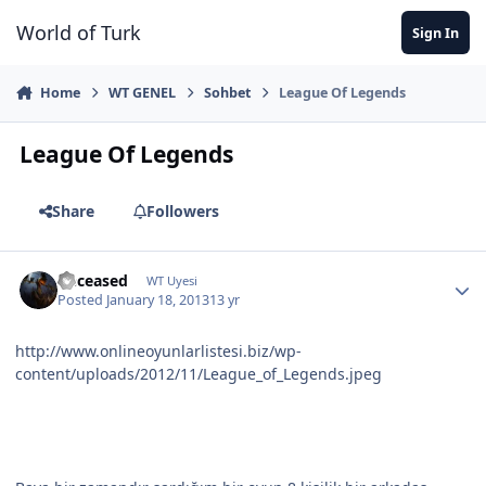
Jump to content
World of Turk
Sign In
Home
WT GENEL
Sohbet
League Of Legends
League Of Legends
Share
Followers
Deceased
WT Uyesi
Posted
January 18, 2013
13 yr
http://www.onlineoyunlarlistesi.biz/wp-
content/uploads/2012/11/League_of_Legends.jpeg