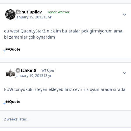
Nohutlupilav
Honor Warrior
January 19, 2013
13 yr
eu west QuanLyStarZ nick im bu aralar pek girmiyorum ama
bi zamanlar çok oynardım
Quote
WitchkinG
WT Uyesi
January 19, 2013
13 yr
EUW tonyukuk isteyen ekleyebiliriz ceviririz oyun arada sirada
Quote
2 weeks later...