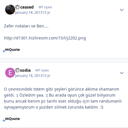
Deceased
WT Uyesi
January 18, 2013
13 yr
Zafer nidaları ve Ben....
http://d1301.hizliresim.com/15/l/j2202.png
Quote
Eksodia
WT Uyesi
January 18, 2013
13 yr
O çevresindeki totem gibi şeyleri görünce aklıma shamanım
geldi. :( Özledim yaa. :( Bu arada oyun çok güzel biliyorum
bunu ancak benim pc tarihi eser olduğu için tam randumanlı
oynayamıyorum o yüzden silmek zorunda kaldım. :S
Quote