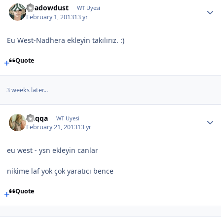
Shadowdust
WT Uyesi
February 1, 2013
13 yr
Eu West-Nadhera ekleyin takılırız. :)
Quote
3 weeks later...
Cuqqa
WT Uyesi
February 21, 2013
13 yr
eu west - ysn ekleyin canlar
nikime laf yok çok yaratıcı bence
Quote