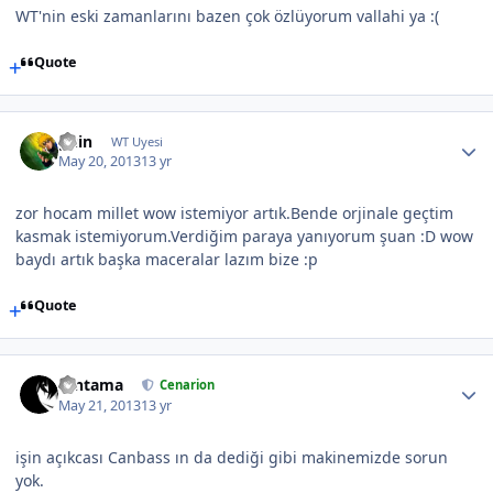
WT'nin eski zamanlarını bazen çok özlüyorum vallahi ya :(
Quote
guin
WT Uyesi
May 20, 2013
13 yr
zor hocam millet wow istemiyor artık.Bende orjinale geçtim
kasmak istemiyorum.Verdiğim paraya yanıyorum şuan :D wow
baydı artık başka maceralar lazım bize :p
Quote
Gintama
Cenarion
May 21, 2013
13 yr
işin açıkcası Canbass ın da dediği gibi makinemizde sorun
yok.