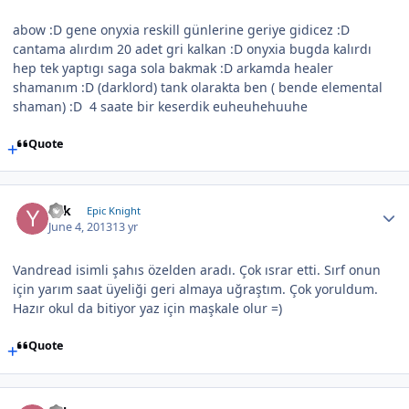
abow :D gene onyxia reskill günlerine geriye gidicez :D
cantama alırdım 20 adet gri kalkan :D onyxia bugda kalırdı
hep tek yaptıgı saga sola bakmak :D arkamda healer
shamanım :D (darklord) tank olarakta ben ( bende elemental
shaman) :D 4 saate bir keserdik euheuhehuuhe
Quote
Yek
Epic Knight
June 4, 2013
13 yr
Vandread isimli şahıs özelden aradı. Çok ısrar etti. Sırf onun
için yarım saat üyeliği geri almaya uğraştım. Çok yoruldum.
Hazır okul da bitiyor yaz için maşkale olur =)
Quote