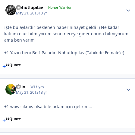
Nohutlupilav
Honor Warrior
May 31, 2013
13 yr
İşte bu aylardır beklenen haber nihayet geldi :) Ne kadar
katılım olur bilmiyorum sonu nereye gider onuda bilmiyorum
ama ben varım
+1 Yazın beni Belf-Paladin-Nohutlupilav (Tabikide Female) :)
Quote
guin
WT Uyesi
May 31, 2013
13 yr
+1 wow sıkmış olsa bile ortam için gelirim...
Quote