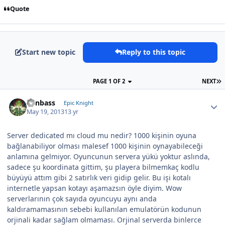
Quote
Start new topic
Reply to this topic
PAGE 1 OF 2
NEXT
Canbass
Epic Knight
May 19, 2013
13 yr
Server dedicated mı cloud mu nedir? 1000 kişinin oyuna
bağlanabiliyor olması malesef 1000 kişinin oynayabileceği
anlamına gelmiyor. Oyuncunun servera yükü yoktur aslında,
sadece şu koordinata gittim, şu playera bilmemkaç kodlu
büyüyü attım gibi 2 satırlık veri gidip gelir. Bu işi kotalı
internetle yapsan kotayı aşamazsın öyle diyim. Wow
serverlarının çok sayıda oyuncuyu aynı anda
kaldıramamasının sebebi kullanılan emulatörün kodunun
orjinali kadar sağlam olmaması. Orjinal serverda binlerce