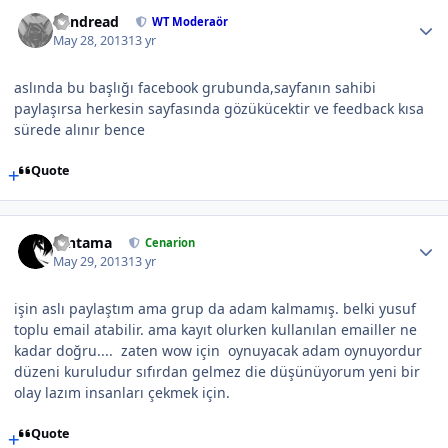
Vandread
WT Moderaör
May 28, 2013
13 yr
aslında bu başlığı facebook grubunda,sayfanın sahibi
paylaşırsa herkesin sayfasında gözükücektir ve feedback kısa
sürede alınır bence
Quote
Gintama
Cenarion
May 29, 2013
13 yr
işin aslı paylaştım ama grup da adam kalmamış. belki yusuf
toplu email atabilir. ama kayıt olurken kullanılan emailler ne
kadar doğru.... zaten wow için oynuyacak adam oynuyordur
düzeni kuruludur sıfırdan gelmez die düşünüyorum yeni bir
olay lazım insanları çekmek için.
Quote