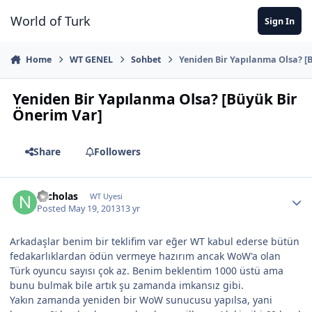
Jump to content
World of Turk
Sign In
Home
WT GENEL
Sohbet
Yeniden Bir Yapılanma Olsa? [
Yeniden Bir Yapılanma Olsa? [Büyük Bir
Önerim Var]
Share
Followers
Nicholas
WT Uyesi
Posted
May 19, 2013
13 yr
Arkadaşlar benim bir teklifim var eğer WT kabul ederse bütün
fedakarlıklardan ödün vermeye hazırım ancak WoW'a olan
Türk oyuncu sayısı çok az. Benim beklentim 1000 üstü ama
bunu bulmak bile artık şu zamanda imkansız gibi.
Yakın zamanda yeniden bir WoW sunucusu yapılsa, yani