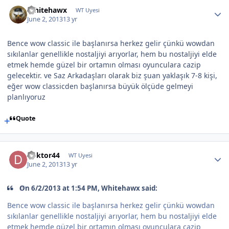
Whitehawx
WT Uyesi
June 2, 2013
13 yr
Bence wow classic ile başlanırsa herkez gelir çünkü wowdan
sıkılanlar genellikle nostaljiyi arıyorlar, hem bu nostaljiyi elde
etmek hemde güzel bir ortamın olması oyunculara cazip
gelecektir. ve Saz Arkadaşları olarak biz şuan yaklaşık 7-8 kişi,
eğer wow classicden başlanırsa büyük ölçüde gelmeyi
planlıyoruz
Quote
doktor44
WT Uyesi
June 2, 2013
13 yr
On 6/2/2013 at 1:54 PM, Whitehawx said:
Bence wow classic ile başlanırsa herkez gelir çünkü wowdan
sıkılanlar genellikle nostaljiyi arıyorlar, hem bu nostaljiyi elde
etmek hemde güzel bir ortamın olması oyunculara cazip