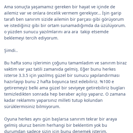
Ama sonuçta yaşamamız gereken bir hayat ve içinde de
ailemiz var ve onlara öncelik vermem gerekiyor... İşin garip
tarafı ben sanırım sizide ailemin bir parçası gibi görüyorum
ve istediğiniz gibi bir ortam sunamadığımda da üzülüyorum.
o yüzden sunucu yazılmlarını ara ara takip etsemde
beklemeyi tercih ediyorum.
Şimdi..
Bu hafta sonu işlerimin çoğunu tamamladım ve sanırım biraz
vaktim var yaz tatili zamanıda gelmiş. Eğer bunu herkes
isterse 3.3.5 için yazılmış güzel bir sunucu yapılandırması
hazırlayıp bunu 2 hafta boyunca test edebiliriz. %100 e
getiremeyiz belki ama güzel bir seviyeye getirebiliriz bugları
temizledikten sonrada hep beraber açılışı yaparız. O zamana
kadar reklammı yaparsınız milleti tutup kolundan
sürüklermisiniz bilmiyorum.
Oyuna herkes aynı gün başlarsa sanırım tekrar bir araya
gelmiş oluruz benim herhangi bir beklentim yok bu
durumdan sadece sizin için bunu denemek isterim.