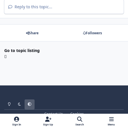
Reply to this topic...
Share
Followers
Go to topic listing
Light Mode
Dark Mode
System Preference
Contact Us
Cookies
WT - http://www.ebattle.net
Powered by
Invision Community
Sign In
Sign Up
Search
Menu