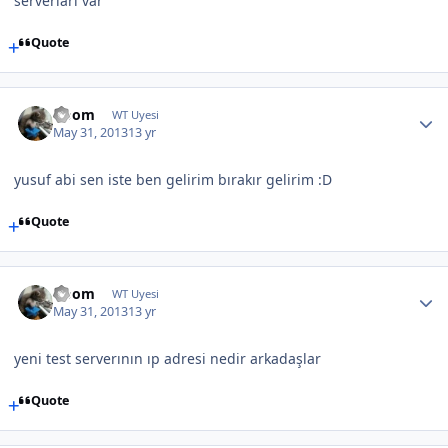
serverları var
Quote
Doom
WT Uyesi
May 31, 2013
13 yr
yusuf abi sen iste ben gelirim bırakır gelirim :D
Quote
Doom
WT Uyesi
May 31, 2013
13 yr
yeni test serverının ıp adresi nedir arkadaşlar
Quote