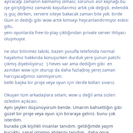
ayıracağı zamanın kalmamış olması; sorunun asıl kaynağı.bu
işe giriştiğimiz zamanki koşullarımız artık çok değişti. evlendik
iş güç derken, servere siteye bakacak zaman bile yok. birde
Guin in dediği gibi wow artık kimseyi heycanlandırmıyor eskisi
gibi,
yeni oyunlarda free-to-play çıktığından private server ihtiyacı
oluşmuyor.
ne olur bilinmez tabiki, bazen yusufla telefonda normal
hayatımız hakkında konuşurken durduk yere şunun patchi
çıkmış diyebiliyoruz :) heves var ama dediğim gibi en
azından wow için oturup da daha fazla(boş yere) zaman
harcıyacağımızı sanmıyorum.
belki başka bir proje veya oyun için ilerde kolları sıvarız.
Okuyan tüm arkadaşlara selam, wow u değil ama sizleri
özledim açıkcası.
Aynı şeyleri düşünüyorum bende. Umarım bahsettiğin gibi
güzel bir proje veya oyun için biraraya geliriz. bunu çok
isterdim.
burada çok kişilikli insanlar tanıdım. geldiğimde yaşım
küçüktü ,sanal ortamın abilerini tanıdım , daha önce