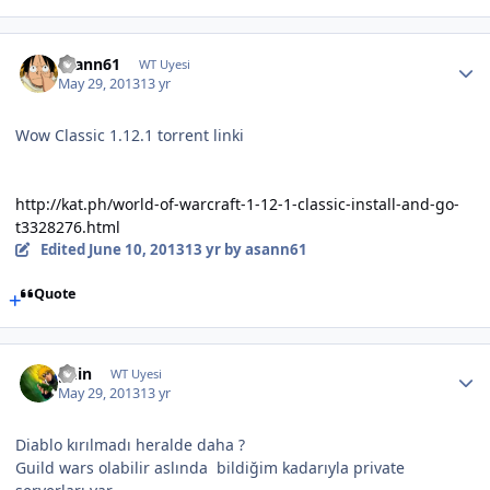
asann61
WT Uyesi
May 29, 2013
13 yr
Wow Classic 1.12.1 torrent linki
http://kat.ph/world-of-warcraft-1-12-1-classic-install-and-go-
t3328276.html
Edited
June 10, 2013
13 yr
by asann61
Quote
guin
WT Uyesi
May 29, 2013
13 yr
Diablo kırılmadı heralde daha ?
Guild wars olabilir aslında bildiğim kadarıyla private