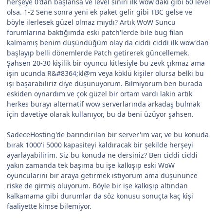
herşeye 0'dan başlansa ve level sınırı ilk wow'daki gibi 60 level
olsa. 1-2 Sene sonra yeni ek paket gelir gibi TBC gelse ve
böyle ilerlesek güzel olmaz mıydı? Artık WoW Suncu
forumlarına baktığımda eski patch'lerde bile bug filan
kalmamış benim düşündüğüm olay da ciddi ciddi ilk wow'dan
başlayıp belli dönemlerde Patch getirerek güncellemek.
Şahsen 20-30 kişilik bir oyuncu kitlesiyle bu zevk çıkmaz ama
işin ucunda R&#8364;kl@m veya köklü kişiler olursa belki bu
işi başarabiliriz diye düşünüyorum. Bilmiyorum ben burada
eskiden oynardım ve çok güzel bir ortam vardı lakin artık
herkes burayı alternatif wow serverlarında arkadaş bulmak
için davetiye olarak kullanıyor, bu da beni üzüyor şahsen.
SadeceHosting'de barındırılan bir server'ım var, ve bu konuda
bırak 1000'i 5000 kapasiteyi kaldıracak bir şekilde herşeyi
ayarlayabilirim. Siz bu konuda ne dersiniz? Ben ciddi ciddi
yakın zamanda tek başıma bu işe kalkışıp eski WoW
oyuncularını bir araya getirmek istiyorum ama düşününce
riske de girmiş oluyorum. Böyle bir işe kalkışıp altından
kalkamama gibi durumlar da söz konusu sonuçta kaç kişi
faaliyette kimse bilemiyor.