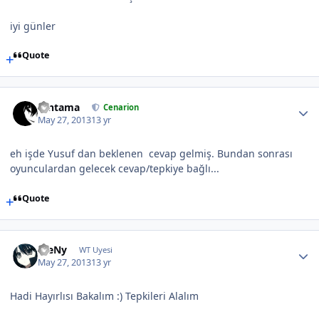
iyi günler
Quote
Gintama
Cenarion
May 27, 2013
13 yr
eh işde Yusuf dan beklenen cevap gelmiş. Bundan sonrası
oyunculardan gelecek cevap/tepkiye bağlı...
Quote
WeNy
WT Uyesi
May 27, 2013
13 yr
Hadi Hayırlısı Bakalım :) Tepkileri Alalım