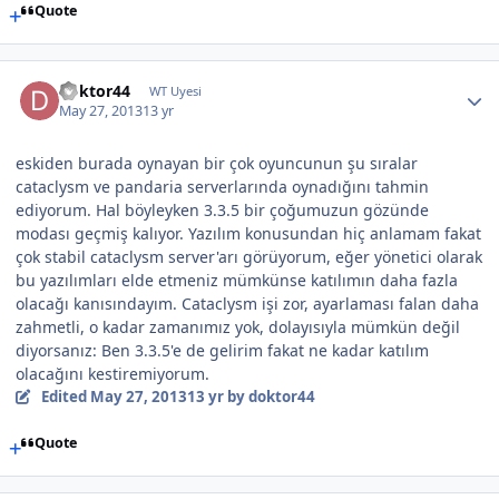
Quote
doktor44
WT Uyesi
May 27, 2013
13 yr
eskiden burada oynayan bir çok oyuncunun şu sıralar
cataclysm ve pandaria serverlarında oynadığını tahmin
ediyorum. Hal böyleyken 3.3.5 bir çoğumuzun gözünde
modası geçmiş kalıyor. Yazılım konusundan hiç anlamam fakat
çok stabil cataclysm server'arı görüyorum, eğer yönetici olarak
bu yazılımları elde etmeniz mümkünse katılımın daha fazla
olacağı kanısındayım. Cataclysm işi zor, ayarlaması falan daha
zahmetli, o kadar zamanımız yok, dolayısıyla mümkün değil
diyorsanız: Ben 3.3.5'e de gelirim fakat ne kadar katılım
olacağını kestiremiyorum.
Edited
May 27, 2013
13 yr
by doktor44
Quote