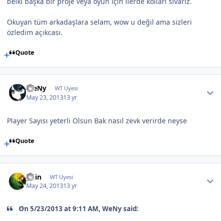
belki başka bir proje veya oyun için ilerde kolları sıvarız.
Okuyan tüm arkadaşlara selam, wow u değil ama sizleri
özledim açıkcası.
Quote
WeNy
WT Uyesi
May 23, 2013
13 yr
Player Sayısı yeterli Olsun Bak nasıl zevk verirde neyse
Quote
guin
WT Uyesi
May 24, 2013
13 yr
On 5/23/2013 at 9:11 AM, WeNy said: