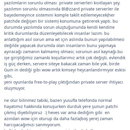
yazılımların sorunlu olması private serverleri kısıtlayan şey.
yazılımın sorunlu olmasınıda Bl@zzard private serverler ile
başedemeyince sistemini komple taklit edilemeyecek(her
patchde değişen bir sistem) konumuna getirerek yaptı. bu
durumda yazılımda sorun oluştuğununda kendi kendine
kritik durumlarda düzenleyebilecek insanlar lazım. bu
anlattığım asıl sorun ama wt için aslında bunun yapılabilmesi
değilde yapacak durumda olan insanların bunu yapmaya
ayıracağı zamanın kalmamış olması; sorunun asıl kaynağı.bu
işe giriştiğimiz zamanki koşullarımız artık çok değişti. evlendik
iş güç derken, servere siteye bakacak zaman bile yok. birde
Guin in dediği gibi wow artık kimseyi heycanlandırmıyor eskisi
gibi,
yeni oyunlarda free-to-play çıktığından private server ihtiyacı
oluşmuyor.
ne olur bilinmez tabiki, bazen yusufla telefonda normal
hayatımız hakkında konuşurken durduk yere şunun patchi
çıkmış diyebiliyoruz :) heves var ama dediğim gibi en
azından wow için oturup da daha fazla(boş yere) zaman
harcıyacağımızı sanmıyorum.