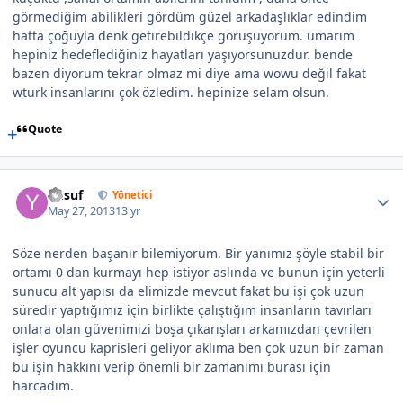
görmediğim abilikleri gördüm güzel arkadaşlıklar edindim
hatta çoğuyla denk getirebildikçe görüşüyorum. umarım
hepiniz hedeflediğiniz hayatları yaşıyorsunuzdur. bende
bazen diyorum tekrar olmaz mi diye ama wowu değil fakat
wturk insanlarını çok özledim. hepinize selam olsun.
Quote
Yusuf
Yönetici
May 27, 2013
13 yr
Söze nerden başanır bilemiyorum. Bir yanımız şöyle stabil bir
ortamı 0 dan kurmayı hep istiyor aslında ve bunun için yeterli
sunucu alt yapısı da elimizde mevcut fakat bu işi çok uzun
süredir yaptığımız için birlikte çalıştığım insanların tavırları
onlara olan güvenimizi boşa çıkarışları arkamızdan çevrilen
işler oyuncu kaprisleri geliyor aklıma ben çok uzun bir zaman
bu işin hakkını verip önemli bir zamanımı burası için
harcadım.