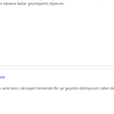
en sıkılana kadar geçmeyelim diyorum
HOR
dı ama beni cok baydı hemende tbc ye geçelim demiyorum zaten den