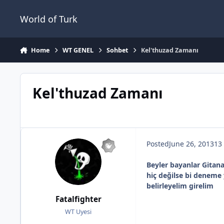
Jump to content
World of Turk
Home
WT GENEL
Sohbet
Kel'thuzad Zamanı
Kel'thuzad Zamanı
Posted
June 26, 2013
13 
Beyler bayanlar Gitan
hiç değilse bi deneme
belirleyelim girelim
Fatalfighter
SA
WT Uyesi