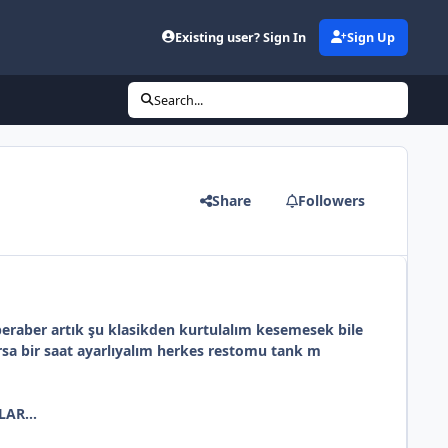
Existing user? Sign In
Sign Up
Search...
Share
Followers
eraber artık şu klasikden kurtulalım kesemesek bile
sa bir saat ayarlıyalım herkes restomu tank m
.