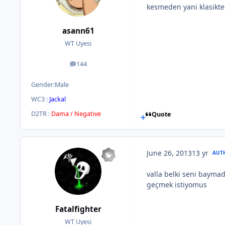
kesmeden yani klasikt
asann61
WT Uyesi
144
posts
Gender:
Male
WC3 :
Jackal
D2TR :
Dama / Negative
Quote
June 26, 2013
13 yr
AUT
valla belki seni bayma
geçmek istiyomus
Fatalfighter
WT Uyesi