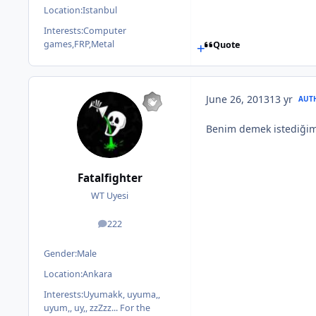
Location:
Istanbul
Interests:
Computer
games,FRP,Metal
Quote
June 26, 2013
13 yr
AUT
Benim demek istediğim 
Fatalfighter
WT Uyesi
222
posts
Gender:
Male
Location:
Ankara
Interests:
Uyumakk, uyuma,,
uyum,, uy,, zzZzz... For the