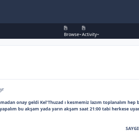
Browse
Activity
yr
amadan onay geldi Kel'Thuzad ı kesmemiz lazım toplanalım hep b
 yapalım bu akşam yada yarın akşam saat 21:00 tabi herkese uyar
YGILAR..