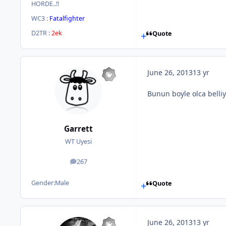
HORDE..!!
WC3 :
Fatalfighter
D2TR :
2ek
Quote
June 26, 2013
13 yr
Bunun boyle olca belliy
Garrett
WT Uyesi
267
posts
Gender:
Male
Quote
June 26, 2013
13 yr