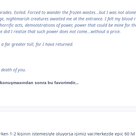
rades. Exiled. Forced to wander the frozen wastes...but I was not alon
e, nightmarish creatures awaited me at the entrance. I felt my blood ru
 horrific acts, demonstrations of power, power that could be mine for the 
e did I realize that such power does not come...without a price.
a far greater toll, for I have returned.
e death of you.
 konuşmasından sonra bu favorimdir...
ken 1-2 kişinin istemesiyle oluyorsa işimiz var.Herkezde epic 60 lvl 