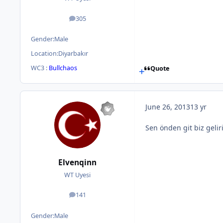
305
posts
Gender:
Male
Location:
Diyarbakır
WC3 :
Bullchaos
Quote
June 26, 2013
13 yr
Sen önden git biz gelir
Elvenqinn
WT Uyesi
141
posts
Gender:
Male