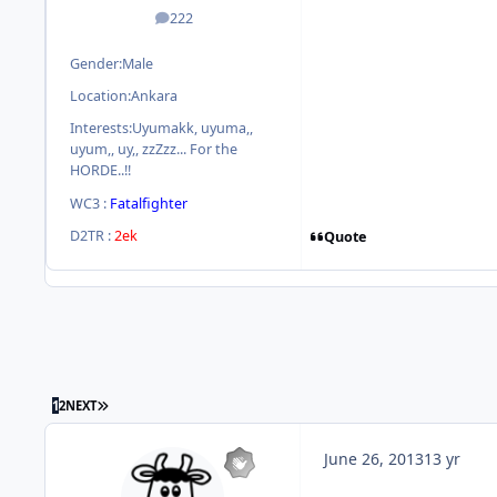
222
posts
Gender:
Male
Location:
Ankara
Interests:
Uyumakk, uyuma,,
uyum,, uy,, zzZzz... For the
HORDE..!!
WC3 :
Fatalfighter
D2TR :
2ek
Quote
1
2
NEXT
June 26, 2013
13 yr