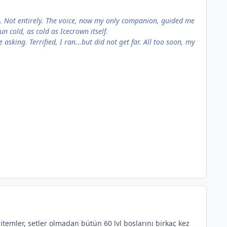
e. Not entirely. The voice, now my only companion, guided me
n cold, as cold as Icecrown itself.
asking. Terrified, I ran...but did not get far. All too soon, my
itemler, setler olmadan bütün 60 lvl boslarını birkaç kez