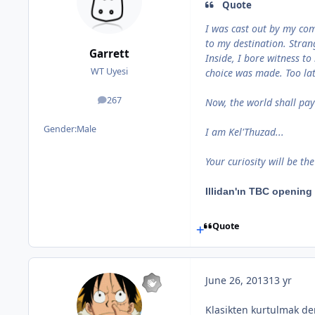
Quote
I was cast out by my com
to my destination. Strang
Garrett
Inside, I bore witness to
WT Uyesi
choice was made. Too lat
267
Now, the world shall pay 
posts
Gender:
Male
I am Kel'Thuzad...
Your curiosity will be th
Illidan'ın TBC opening
Quote
June 26, 2013
13 yr
Klasikten kurtulmak der