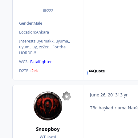
222
posts
Gender:
Male
Location:
Ankara
Interests:
Uyumakk, uyuma,,
uyum,, uy,, zzZzz... For the
HORDE..!!
WC3 :
Fatalfighter
D2TR :
2ek
Quote
June 26, 2013
13 yr
TBc başkadır ama Nax'a g
Snoopboy
WT Uyesi