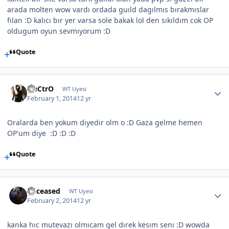
arada molten wow vardı ordada guıld dagılmıs bırakmıslar
fılan :D kalıcı bır yer varsa sole bakak lol den sıkıldım cok OP
oldugum oyun sevmıyorum :D
Quote
EleCtrO
WT Uyesi
February 1, 2014
12 yr
Oralarda ben yokum diyedir olm o :D Gaza gelme hemen
OP'um diye :D :D :D
Quote
Deceased
WT Uyesi
February 2, 2014
12 yr
kanka hıc mutevazı olmıcam gel dırek kesım senı :D wowda