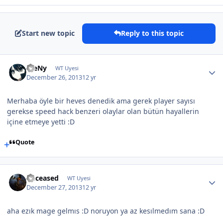
Start new topic
Reply to this topic
WeNy
WT Uyesi
December 26, 2013
12 yr
Merhaba öyle bir heves denedik ama gerek player sayısı
gerekse speed hack benzeri olaylar olan bütün hayallerin
içine etmeye yetti :D
Quote
Deceased
WT Uyesi
December 27, 2013
12 yr
aha ezık mage gelmıs :D noruyon ya az kesılmedım sana :D