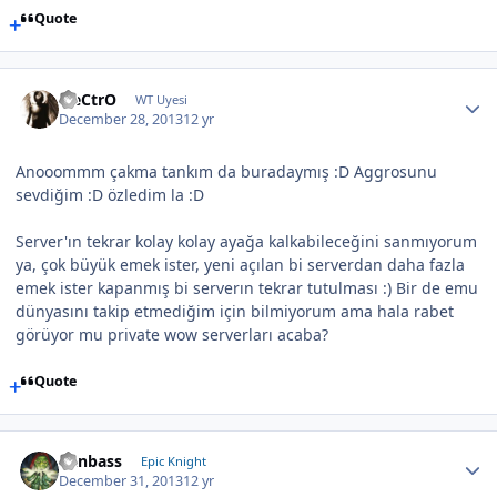
Quote
EleCtrO
WT Uyesi
December 28, 2013
12 yr
Anooommm çakma tankım da buradaymış :D Aggrosunu
sevdiğim :D özledim la :D
Server'ın tekrar kolay kolay ayağa kalkabileceğini sanmıyorum
ya, çok büyük emek ister, yeni açılan bi serverdan daha fazla
emek ister kapanmış bi serverın tekrar tutulması :) Bir de emu
dünyasını takip etmediğim için bilmiyorum ama hala rabet
görüyor mu private wow serverları acaba?
Quote
Canbass
Epic Knight
December 31, 2013
12 yr