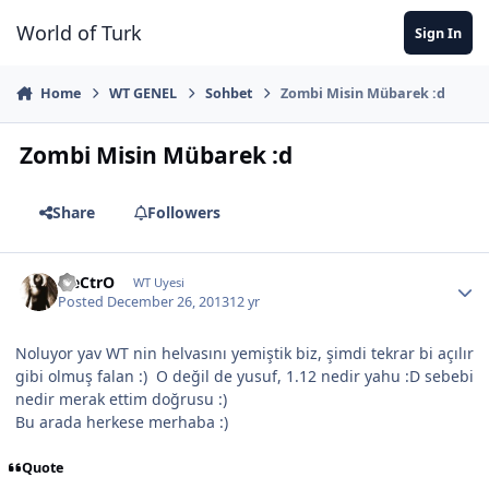
Jump to content
World of Turk
Sign In
Home
WT GENEL
Sohbet
Zombi Misin Mübarek :d
Zombi Misin Mübarek :d
Share
Followers
EleCtrO
WT Uyesi
Posted
December 26, 2013
12 yr
Noluyor yav WT nin helvasını yemiştik biz, şimdi tekrar bi açılır
gibi olmuş falan :) O değil de yusuf, 1.12 nedir yahu :D sebebi
nedir merak ettim doğrusu :)
Bu arada herkese merhaba :)
Quote