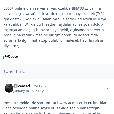
2000+ online olan serverlar var, özelikle Bl&#33;zz vanilla
serverı açmayacağını duyurduktan sonra baya kaliteli (7/24
gm destekli, kod ekipli falan) vanilla serverları açıldı ve baya
kalabalıklar. WT de bu fırsattan faydalanabilse şuan dolup
taşmıştı ama açılış biraz aceleye geldi, açılışından serverın
boşalışına kadar kimse ne bir gm görebildi ne forumda
sorunlarla ilgili muhattap bulabildi malesef. Hayırlısı olsun
diyelim :)
Quote
5 weeks later...
Deceased
WT Uyesi
January 30, 2014
12 yr
mesela sımdıler de sanırım Turk wow acmıs orda 60 kısı fılan
var sıtesınden onlıne sayısı bu sekılde senın bahsettıgın
kalıtelı bır sıte varsa turk guıldı olan yada pvp sı guzel bır